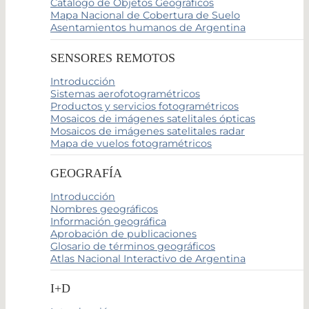
Catálogo de Objetos Geográficos
Mapa Nacional de Cobertura de Suelo
Asentamientos humanos de Argentina
SENSORES REMOTOS
Introducción
Sistemas aerofotogramétricos
Productos y servicios fotogramétricos
Mosaicos de imágenes satelitales ópticas
Mosaicos de imágenes satelitales radar
Mapa de vuelos fotogramétricos
GEOGRAFÍA
Introducción
Nombres geográficos
Información geográfica
Aprobación de publicaciones
Glosario de términos geográficos
Atlas Nacional Interactivo de Argentina
I+D