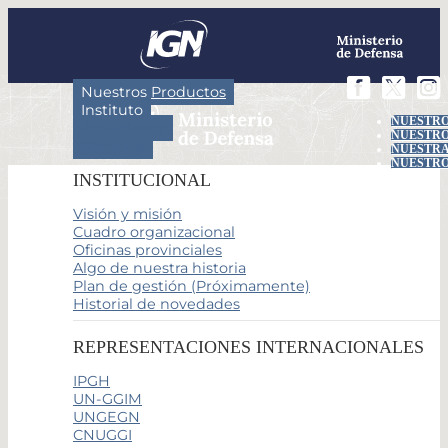
Nuestros Productos
Instituto
NUESTRO
Actividades
NUESTRO
Servicios
NUESTRA
NUESTRO
INSTITUCIONAL
Visión y misión
Cuadro organizacional
Oficinas provinciales
Algo de nuestra historia
Plan de gestión (Próximamente)
Historial de novedades
REPRESENTACIONES INTERNACIONALES
IPGH
UN-GGIM
UNGEGN
CNUGGI