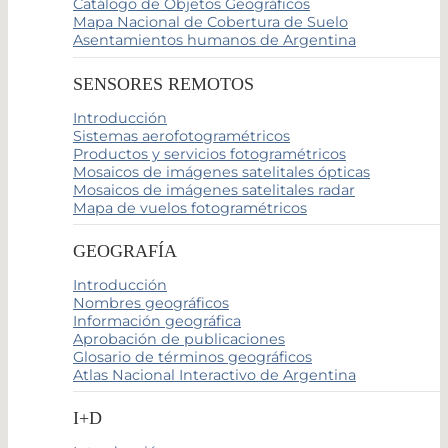
Catálogo de Objetos Geográficos
Mapa Nacional de Cobertura de Suelo
Asentamientos humanos de Argentina
SENSORES REMOTOS
Introducción
Sistemas aerofotogramétricos
Productos y servicios fotogramétricos
Mosaicos de imágenes satelitales ópticas
Mosaicos de imágenes satelitales radar
Mapa de vuelos fotogramétricos
GEOGRAFÍA
Introducción
Nombres geográficos
Información geográfica
Aprobación de publicaciones
Glosario de términos geográficos
Atlas Nacional Interactivo de Argentina
I+D