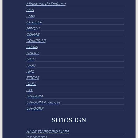
Ministerio de Defensa
SHN
SMN
CITEDEF
MINCYT
CONAE
COMPR.AR
IDERA
UNDEF
IPGH
IUGG
ANG
SIRGAS
GAEA
CFC
UN-GGIM
UN-GGIM Americas
UN-GGRF
SITIOS IGN
HACE TU PROPIO MAPA
GEOPORTAL