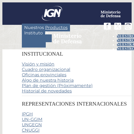
Nuestros Productos
Instituto
NUESTRO
Actividades
NUESTRO
Servicios
NUESTRA
NUESTRO
INSTITUCIONAL
Visión y misión
Cuadro organizacional
Oficinas provinciales
Algo de nuestra historia
Plan de gestión (Próximamente)
Historial de novedades
REPRESENTACIONES INTERNACIONALES
IPGH
UN-GGIM
UNGEGN
CNUGGI