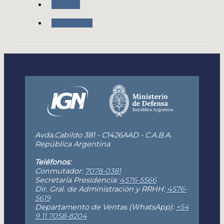
Agenda
Novedades
Avda.Cabildo 381 - C1426AAD - C.A.B.A.
República Argentina
Teléfonos:
Conmutador:
7078-0381
Secretaría Presidencia:
4576-5566
Dir. Gral. de Administración y RRHH:
4576-
5619
Departamento de Ventas (WhatsApp):
+54
9 11 7058-8204