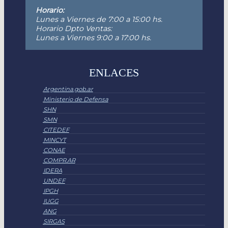
Horario:
Lunes a Viernes de 7:00 a 15:00 hs.
Horario Dpto Ventas:
Lunes a Viernes 9:00 a 17:00 hs.
ENLACES
Argentina.gob.ar
Ministerio de Defensa
SHN
SMN
CITEDEF
MINCYT
CONAE
COMPR.AR
IDERA
UNDEF
IPGH
IUGG
ANG
SIRGAS