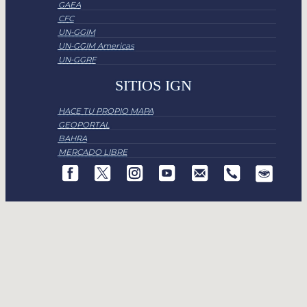
GAEA
CFC
UN-GGIM
UN-GGIM Americas
UN-GGRF
SITIOS IGN
HACE TU PROPIO MAPA
GEOPORTAL
BAHRA
MERCADO LIBRE