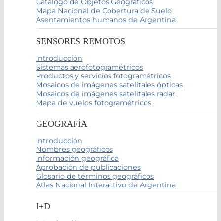
Catálogo de Objetos Geográficos
Mapa Nacional de Cobertura de Suelo
Asentamientos humanos de Argentina
SENSORES REMOTOS
Introducción
Sistemas aerofotogramétricos
Productos y servicios fotogramétricos
Mosaicos de imágenes satelitales ópticas
Mosaicos de imágenes satelitales radar
Mapa de vuelos fotogramétricos
GEOGRAFÍA
Introducción
Nombres geográficos
Información geográfica
Aprobación de publicaciones
Glosario de términos geográficos
Atlas Nacional Interactivo de Argentina
I+D