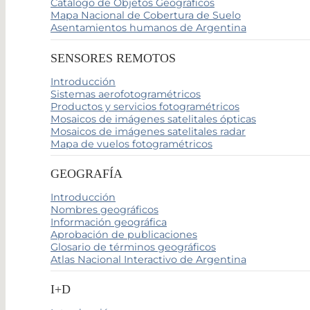
Catálogo de Objetos Geográficos
Mapa Nacional de Cobertura de Suelo
Asentamientos humanos de Argentina
SENSORES REMOTOS
Introducción
Sistemas aerofotogramétricos
Productos y servicios fotogramétricos
Mosaicos de imágenes satelitales ópticas
Mosaicos de imágenes satelitales radar
Mapa de vuelos fotogramétricos
GEOGRAFÍA
Introducción
Nombres geográficos
Información geográfica
Aprobación de publicaciones
Glosario de términos geográficos
Atlas Nacional Interactivo de Argentina
I+D