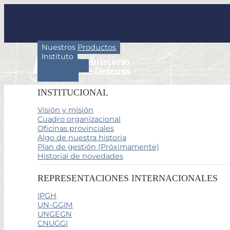
Nuestros Productos
Instituto
Actividades
Servicios
INSTITUCIONAL
Visión y misión
Cuadro organizacional
Oficinas provinciales
Algo de nuestra historia
Plan de gestión (Próximamente)
Historial de novedades
REPRESENTACIONES INTERNACIONALES
IPGH
UN-GGIM
UNGEGN
CNUGGI