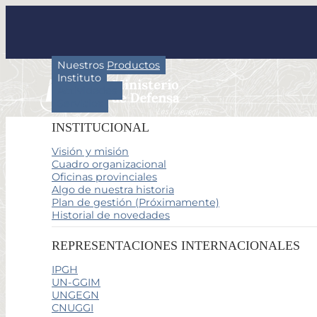
Nuestros Productos
Instituto
Actividades
Servicios
INSTITUCIONAL
Visión y misión
Cuadro organizacional
Oficinas provinciales
Algo de nuestra historia
Plan de gestión (Próximamente)
Historial de novedades
REPRESENTACIONES INTERNACIONALES
IPGH
UN-GGIM
UNGEGN
CNUGGI