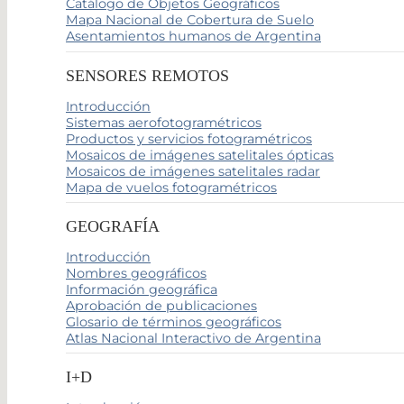
Catálogo de Objetos Geográficos
Mapa Nacional de Cobertura de Suelo
Asentamientos humanos de Argentina
SENSORES REMOTOS
Introducción
Sistemas aerofotogramétricos
Productos y servicios fotogramétricos
Mosaicos de imágenes satelitales ópticas
Mosaicos de imágenes satelitales radar
Mapa de vuelos fotogramétricos
GEOGRAFÍA
Introducción
Nombres geográficos
Información geográfica
Aprobación de publicaciones
Glosario de términos geográficos
Atlas Nacional Interactivo de Argentina
I+D