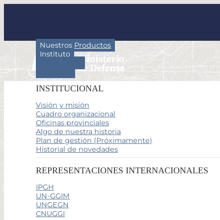
Nuestros Productos
Instituto
Actividades
Servicios
INSTITUCIONAL
Visión y misión
Cuadro organizacional
Oficinas provinciales
Algo de nuestra historia
Plan de gestión (Próximamente)
Historial de novedades
REPRESENTACIONES INTERNACIONALES
IPGH
UN-GGIM
UNGEGN
CNUGGI