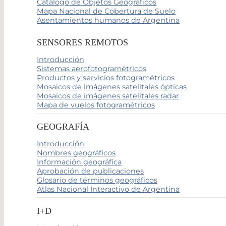
Catálogo de Objetos Geográficos
Mapa Nacional de Cobertura de Suelo
Asentamientos humanos de Argentina
SENSORES REMOTOS
Introducción
Sistemas aerofotogramétricos
Productos y servicios fotogramétricos
Mosaicos de imágenes satelitales ópticas
Mosaicos de imágenes satelitales radar
Mapa de vuelos fotogramétricos
GEOGRAFÍA
Introducción
Nombres geográficos
Información geográfica
Aprobación de publicaciones
Glosario de términos geográficos
Atlas Nacional Interactivo de Argentina
I+D