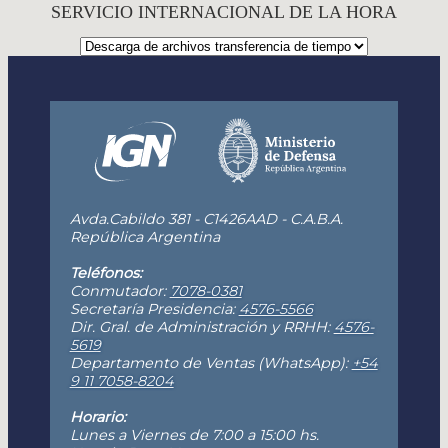
SERVICIO INTERNACIONAL DE LA HORA
Avda.Cabildo 381 - C1426AAD - C.A.B.A.
República Argentina
Teléfonos:
Conmutador:
7078-0381
Secretaría Presidencia:
4576-5566
Dir. Gral. de Administración y RRHH:
4576-
5619
Departamento de Ventas (WhatsApp):
+54
9 11 7058-8204
Horario:
Lunes a Viernes de 7:00 a 15:00 hs.