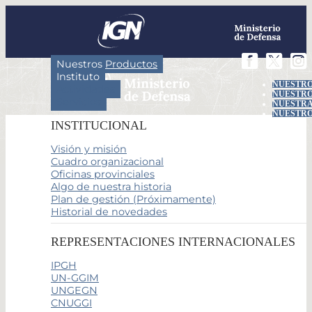
Nuestros Productos
Instituto
NUESTRO
Actividades
NUESTRO
Servicios
NUESTRA
NUESTRO
INSTITUCIONAL
Visión y misión
Cuadro organizacional
Oficinas provinciales
Algo de nuestra historia
Plan de gestión (Próximamente)
Historial de novedades
REPRESENTACIONES INTERNACIONALES
IPGH
UN-GGIM
UNGEGN
CNUGGI