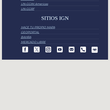
UN-GGIM Americas
UN-GGRF
SITIOS IGN
HACE TU PROPIO MAPA
GEOPORTAL
BAHRA
MERCADO LIBRE