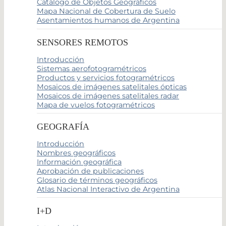
Catálogo de Objetos Geográficos
Mapa Nacional de Cobertura de Suelo
Asentamientos humanos de Argentina
SENSORES REMOTOS
Introducción
Sistemas aerofotogramétricos
Productos y servicios fotogramétricos
Mosaicos de imágenes satelitales ópticas
Mosaicos de imágenes satelitales radar
Mapa de vuelos fotogramétricos
GEOGRAFÍA
Introducción
Nombres geográficos
Información geográfica
Aprobación de publicaciones
Glosario de términos geográficos
Atlas Nacional Interactivo de Argentina
I+D