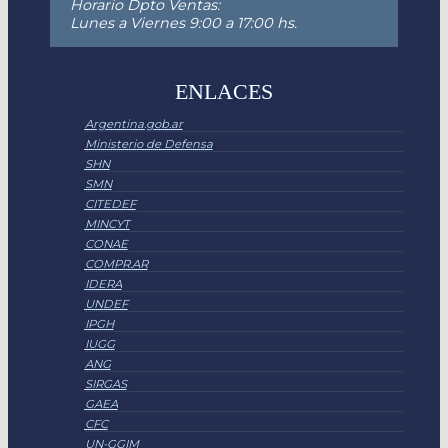
Horario Dpto Ventas:
Lunes a Viernes 9:00 a 17:00 hs.
ENLACES
Argentina.gob.ar
Ministerio de Defensa
SHN
SMN
CITEDEF
MINCYT
CONAE
COMPR.AR
IDERA
UNDEF
IPGH
IUGG
ANG
SIRGAS
GAEA
CFC
UN-GGIM