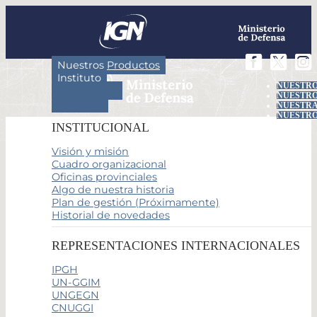
Nuestros Productos
Instituto
NUESTRO
Actividades
NUESTRO
Servicios
NUESTRA
NUESTRO
INSTITUCIONAL
Visión y misión
Cuadro organizacional
Oficinas provinciales
Algo de nuestra historia
Plan de gestión (Próximamente)
Historial de novedades
REPRESENTACIONES INTERNACIONALES
IPGH
UN-GGIM
UNGEGN
CNUGGI