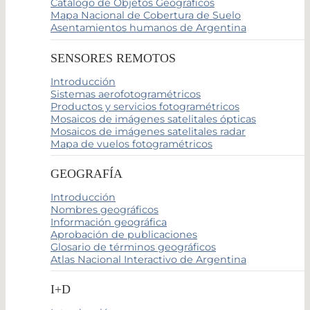
Catálogo de Objetos Geográficos
Mapa Nacional de Cobertura de Suelo
Asentamientos humanos de Argentina
SENSORES REMOTOS
Introducción
Sistemas aerofotogramétricos
Productos y servicios fotogramétricos
Mosaicos de imágenes satelitales ópticas
Mosaicos de imágenes satelitales radar
Mapa de vuelos fotogramétricos
GEOGRAFÍA
Introducción
Nombres geográficos
Información geográfica
Aprobación de publicaciones
Glosario de términos geográficos
Atlas Nacional Interactivo de Argentina
I+D