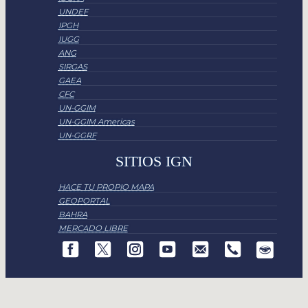
UNDEF
IPGH
IUGG
ANG
SIRGAS
GAEA
CFC
UN-GGIM
UN-GGIM Americas
UN-GGRF
SITIOS IGN
HACE TU PROPIO MAPA
GEOPORTAL
BAHRA
MERCADO LIBRE