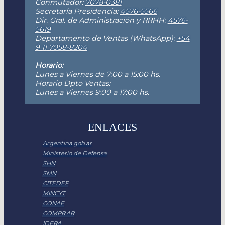
Conmutador:
7078-0381
Secretaría Presidencia:
4576-5566
Dir. Gral. de Administración y RRHH:
4576-
5619
Departamento de Ventas (WhatsApp):
+54
9 11 7058-8204
Horario:
Lunes a Viernes de 7:00 a 15:00 hs.
Horario Dpto Ventas:
Lunes a Viernes 9:00 a 17:00 hs.
ENLACES
Argentina.gob.ar
Ministerio de Defensa
SHN
SMN
CITEDEF
MINCYT
CONAE
COMPR.AR
IDERA