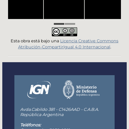
Esta obra está bajo una
Licencia Creative Commons
Atribución-CompartirIgual 4.0 Internacional
.
Avda.Cabildo 381 - C1426AAD - C.A.B.A.
República Argentina
Teléfonos: