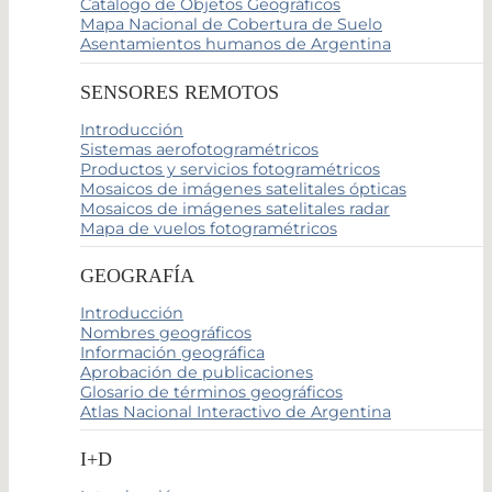
Catálogo de Objetos Geográficos
Mapa Nacional de Cobertura de Suelo
Asentamientos humanos de Argentina
SENSORES REMOTOS
Introducción
Sistemas aerofotogramétricos
Productos y servicios fotogramétricos
Mosaicos de imágenes satelitales ópticas
Mosaicos de imágenes satelitales radar
Mapa de vuelos fotogramétricos
GEOGRAFÍA
Introducción
Nombres geográficos
Información geográfica
Aprobación de publicaciones
Glosario de términos geográficos
Atlas Nacional Interactivo de Argentina
I+D