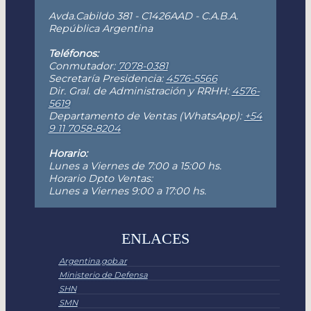
Avda.Cabildo 381 - C1426AAD - C.A.B.A.
República Argentina
Teléfonos:
Conmutador:
7078-0381
Secretaría Presidencia:
4576-5566
Dir. Gral. de Administración y RRHH:
4576-
5619
Departamento de Ventas (WhatsApp):
+54
9 11 7058-8204
Horario:
Lunes a Viernes de 7:00 a 15:00 hs.
Horario Dpto Ventas:
Lunes a Viernes 9:00 a 17:00 hs.
ENLACES
Argentina.gob.ar
Ministerio de Defensa
SHN
SMN