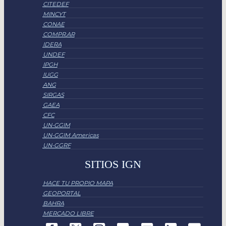
CITEDEF
MINCYT
CONAE
COMPR.AR
IDERA
UNDEF
IPGH
IUGG
ANG
SIRGAS
GAEA
CFC
UN-GGIM
UN-GGIM Americas
UN-GGRF
SITIOS IGN
HACE TU PROPIO MAPA
GEOPORTAL
BAHRA
MERCADO LIBRE