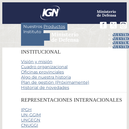
Nuestros Productos
Instituto
NUESTRO
Actividades
NUESTRO
Servicios
NUESTRA
NUESTRO
INSTITUCIONAL
Visión y misión
Cuadro organizacional
Oficinas provinciales
Algo de nuestra historia
Plan de gestión (Próximamente)
Historial de novedades
REPRESENTACIONES INTERNACIONALES
IPGH
UN-GGIM
UNGEGN
CNUGGI