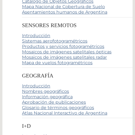
Catálogo de Objetos Geográficos
Mapa Nacional de Cobertura de Suelo
Asentamientos humanos de Argentina
SENSORES REMOTOS
Introducción
Sistemas aerofotogramétricos
Productos y servicios fotogramétricos
Mosaicos de imágenes satelitales ópticas
Mosaicos de imágenes satelitales radar
Mapa de vuelos fotogramétricos
GEOGRAFÍA
Introducción
Nombres geográficos
Información geográfica
Aprobación de publicaciones
Glosario de términos geográficos
Atlas Nacional Interactivo de Argentina
I+D