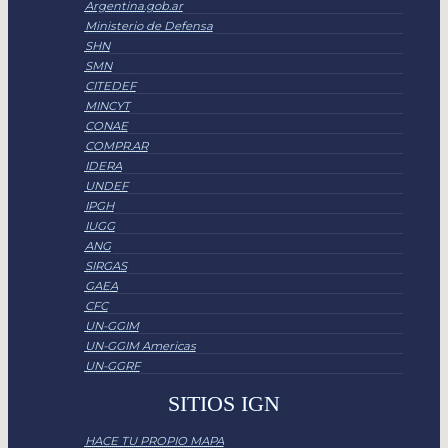
Argentina.gob.ar
Ministerio de Defensa
SHN
SMN
CITEDEF
MINCYT
CONAE
COMPR.AR
IDERA
UNDEF
IPGH
IUGG
ANG
SIRGAS
GAEA
CFC
UN-GGIM
UN-GGIM Americas
UN-GGRF
SITIOS IGN
HACE TU PROPIO MAPA