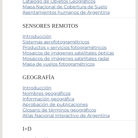
Catálogo de Objetos Geográficos
Mapa Nacional de Cobertura de Suelo
Asentamientos humanos de Argentina
SENSORES REMOTOS
Introducción
Sistemas aerofotogramétricos
Productos y servicios fotogramétricos
Mosaicos de imágenes satelitales ópticas
Mosaicos de imágenes satelitales radar
Mapa de vuelos fotogramétricos
GEOGRAFÍA
Introducción
Nombres geográficos
Información geográfica
Aprobación de publicaciones
Glosario de términos geográficos
Atlas Nacional Interactivo de Argentina
I+D