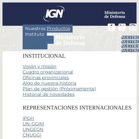
Nuestros Productos
Instituto
NUESTRO
Actividades
NUESTRO
Servicios
NUESTRA
NUESTRO
INSTITUCIONAL
Visión y misión
Cuadro organizacional
Oficinas provinciales
Algo de nuestra historia
Plan de gestión (Próximamente)
Historial de novedades
REPRESENTACIONES INTERNACIONALES
IPGH
UN-GGIM
UNGEGN
CNUGGI