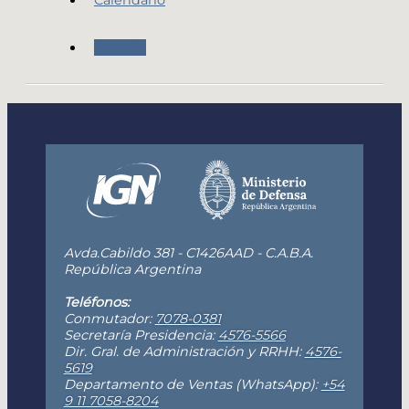
Calendario
Agenda
Avda.Cabildo 381 - C1426AAD - C.A.B.A.
República Argentina
Teléfonos:
Conmutador:
7078-0381
Secretaría Presidencia:
4576-5566
Dir. Gral. de Administración y RRHH:
4576-
5619
Departamento de Ventas (WhatsApp):
+54
9 11 7058-8204