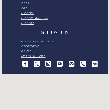
GAEA
CFC
UN-GGIM
UN-GGIM Americas
UN-GGRF
SITIOS IGN
HACE TU PROPIO MAPA
GEOPORTAL
BAHRA
MERCADO LIBRE