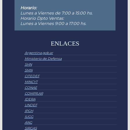
Horario:
Lunes a Viernes de 7:00 a 15:00 hs.
Horario Dpto Ventas:
Lunes a Viernes 9:00 a 17:00 hs.
ENLACES
Argentina.gob.ar
Ministerio de Defensa
SHN
SMN
CITEDEF
MINCYT
CONAE
COMPR.AR
IDERA
UNDEF
IPGH
IUGG
ANG
SIRGAS