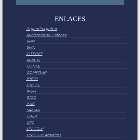
ENLACES
Argentina.gob.ar
Ministerio de Defensa
SHN
SMN
CITEDEF
MINCYT
CONAE
COMPR.AR
IDERA
UNDEF
IPGH
IUGG
ANG
SIRGAS
GAEA
CFC
UN-GGIM
UN-GGIM Americas