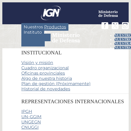
Nuestros Productos
Instituto
NUESTRO
Actividades
NUESTRO
Servicios
NUESTRA
NUESTRO
INSTITUCIONAL
Visión y misión
Cuadro organizacional
Oficinas provinciales
Algo de nuestra historia
Plan de gestión (Próximamente)
Historial de novedades
REPRESENTACIONES INTERNACIONALES
IPGH
UN-GGIM
UNGEGN
CNUGGI