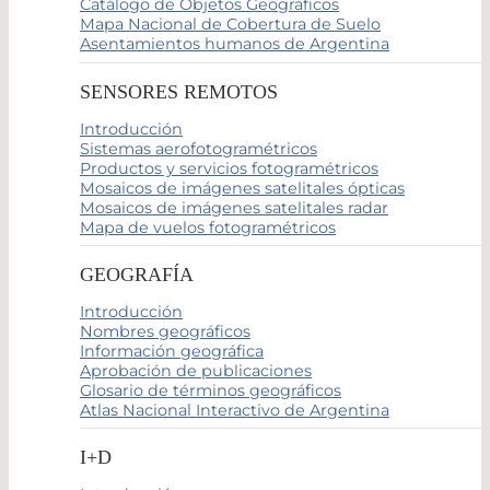
Catálogo de Objetos Geográficos
Mapa Nacional de Cobertura de Suelo
Asentamientos humanos de Argentina
SENSORES REMOTOS
Introducción
Sistemas aerofotogramétricos
Productos y servicios fotogramétricos
Mosaicos de imágenes satelitales ópticas
Mosaicos de imágenes satelitales radar
Mapa de vuelos fotogramétricos
GEOGRAFÍA
Introducción
Nombres geográficos
Información geográfica
Aprobación de publicaciones
Glosario de términos geográficos
Atlas Nacional Interactivo de Argentina
I+D