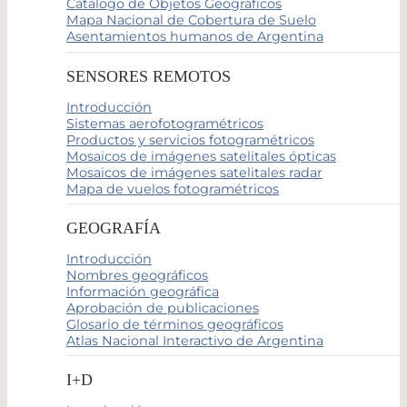
Catálogo de Objetos Geográficos
Mapa Nacional de Cobertura de Suelo
Asentamientos humanos de Argentina
SENSORES REMOTOS
Introducción
Sistemas aerofotogramétricos
Productos y servicios fotogramétricos
Mosaicos de imágenes satelitales ópticas
Mosaicos de imágenes satelitales radar
Mapa de vuelos fotogramétricos
GEOGRAFÍA
Introducción
Nombres geográficos
Información geográfica
Aprobación de publicaciones
Glosario de términos geográficos
Atlas Nacional Interactivo de Argentina
I+D