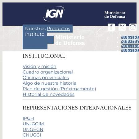
Nuestros Productos
Instituto
NUESTRO
Actividades
NUESTRO
Servicios
NUESTRA
NUESTRO
INSTITUCIONAL
Visión y misión
Cuadro organizacional
Oficinas provinciales
Algo de nuestra historia
Plan de gestión (Próximamente)
Historial de novedades
REPRESENTACIONES INTERNACIONALES
IPGH
UN-GGIM
UNGEGN
CNUGGI