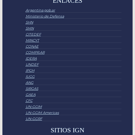
ENLACES
Argentina.gob.ar
Ministerio de Defensa
SHN
SMN
CITEDEF
MINCYT
CONAE
COMPR.AR
IDERA
UNDEF
IPGH
IUGG
ANG
SIRGAS
GAEA
CFC
UN-GGIM
UN-GGIM Americas
UN-GGRF
SITIOS IGN