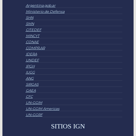
Argentina.gob.ar
Ministerio de Defensa
SHN
SMN
CITEDEF
MINCYT
CONAE
COMPR.AR
IDERA
UNDEF
IPGH
IUGG
ANG
SIRGAS
GAEA
CFC
UN-GGIM
UN-GGIM Americas
UN-GGRF
SITIOS IGN