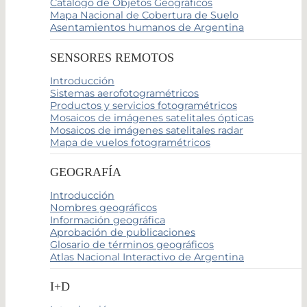
Catálogo de Objetos Geográficos
Mapa Nacional de Cobertura de Suelo
Asentamientos humanos de Argentina
SENSORES REMOTOS
Introducción
Sistemas aerofotogramétricos
Productos y servicios fotogramétricos
Mosaicos de imágenes satelitales ópticas
Mosaicos de imágenes satelitales radar
Mapa de vuelos fotogramétricos
GEOGRAFÍA
Introducción
Nombres geográficos
Información geográfica
Aprobación de publicaciones
Glosario de términos geográficos
Atlas Nacional Interactivo de Argentina
I+D