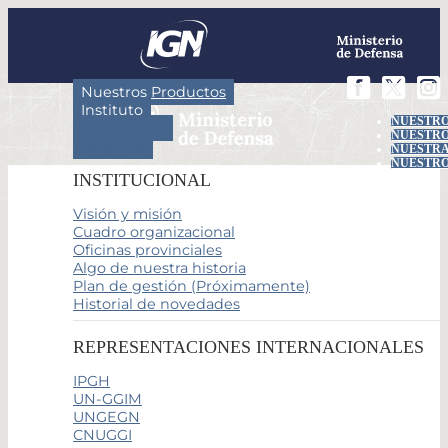
Nuestros Productos
Instituto
NUESTRO
Actividades
NUESTRO
Servicios
NUESTRA
NUESTRO
INSTITUCIONAL
Visión y misión
Cuadro organizacional
Oficinas provinciales
Algo de nuestra historia
Plan de gestión (Próximamente)
Historial de novedades
REPRESENTACIONES INTERNACIONALES
IPGH
UN-GGIM
UNGEGN
CNUGGI