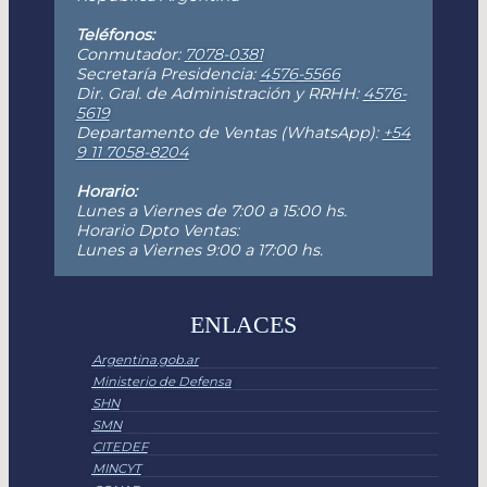
Teléfonos:
Conmutador:
7078-0381
Secretaría Presidencia:
4576-5566
Dir. Gral. de Administración y RRHH:
4576-
5619
Departamento de Ventas (WhatsApp):
+54
9 11 7058-8204
Horario:
Lunes a Viernes de 7:00 a 15:00 hs.
Horario Dpto Ventas:
Lunes a Viernes 9:00 a 17:00 hs.
ENLACES
Argentina.gob.ar
Ministerio de Defensa
SHN
SMN
CITEDEF
MINCYT