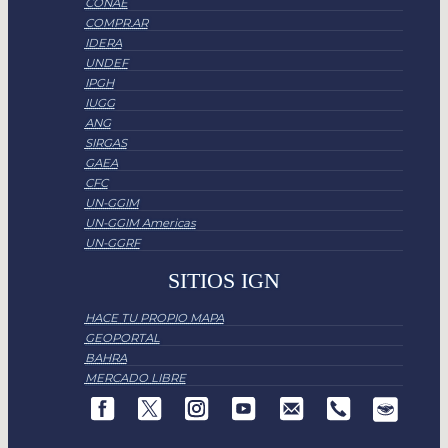
CONAE
COMPR.AR
IDERA
UNDEF
IPGH
IUGG
ANG
SIRGAS
GAEA
CFC
UN-GGIM
UN-GGIM Americas
UN-GGRF
SITIOS IGN
HACE TU PROPIO MAPA
GEOPORTAL
BAHRA
MERCADO LIBRE