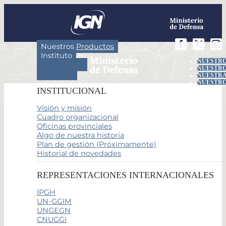
Nuestros Productos
Instituto
NUESTRO
Actividades
NUESTRO
Servicios
NUESTRA
NUESTRO
INSTITUCIONAL
Visión y misión
Cuadro organizacional
Oficinas provinciales
Algo de nuestra historia
Plan de gestión (Próximamente)
Historial de novedades
REPRESENTACIONES INTERNACIONALES
IPGH
UN-GGIM
UNGEGN
CNUGGI