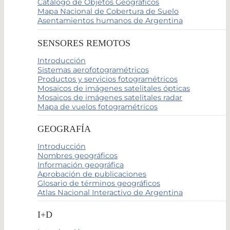
Catálogo de Objetos Geográficos
Mapa Nacional de Cobertura de Suelo
Asentamientos humanos de Argentina
SENSORES REMOTOS
Introducción
Sistemas aerofotogramétricos
Productos y servicios fotogramétricos
Mosaicos de imágenes satelitales ópticas
Mosaicos de imágenes satelitales radar
Mapa de vuelos fotogramétricos
GEOGRAFÍA
Introducción
Nombres geográficos
Información geográfica
Aprobación de publicaciones
Glosario de términos geográficos
Atlas Nacional Interactivo de Argentina
I+D