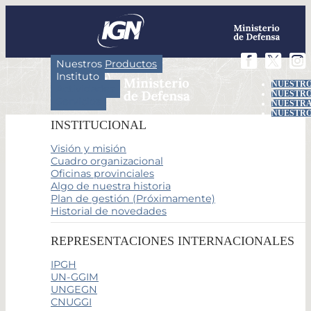
Nuestros Productos
Instituto
NUESTRO
Actividades
NUESTRO
Servicios
NUESTRA
NUESTRO
INSTITUCIONAL
Visión y misión
Cuadro organizacional
Oficinas provinciales
Algo de nuestra historia
Plan de gestión (Próximamente)
Historial de novedades
REPRESENTACIONES INTERNACIONALES
IPGH
UN-GGIM
UNGEGN
CNUGGI