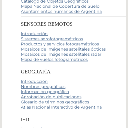
Catálogo de Objetos Geográficos
Mapa Nacional de Cobertura de Suelo
Asentamientos humanos de Argentina
SENSORES REMOTOS
Introducción
Sistemas aerofotogramétricos
Productos y servicios fotogramétricos
Mosaicos de imágenes satelitales ópticas
Mosaicos de imágenes satelitales radar
Mapa de vuelos fotogramétricos
GEOGRAFÍA
Introducción
Nombres geográficos
Información geográfica
Aprobación de publicaciones
Glosario de términos geográficos
Atlas Nacional Interactivo de Argentina
I+D