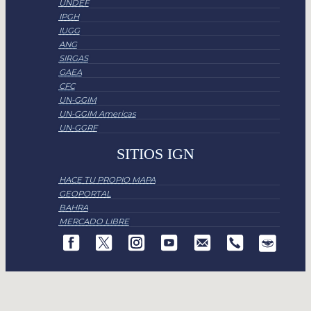
UNDEF
IPGH
IUGG
ANG
SIRGAS
GAEA
CFC
UN-GGIM
UN-GGIM Americas
UN-GGRF
SITIOS IGN
HACE TU PROPIO MAPA
GEOPORTAL
BAHRA
MERCADO LIBRE