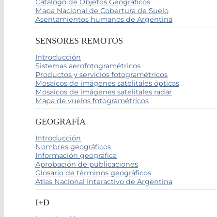
Catálogo de Objetos Geográficos
Mapa Nacional de Cobertura de Suelo
Asentamientos humanos de Argentina
SENSORES REMOTOS
Introducción
Sistemas aerofotogramétricos
Productos y servicios fotogramétricos
Mosaicos de imágenes satelitales ópticas
Mosaicos de imágenes satelitales radar
Mapa de vuelos fotogramétricos
GEOGRAFÍA
Introducción
Nombres geográficos
Información geográfica
Aprobación de publicaciones
Glosario de términos geográficos
Atlas Nacional Interactivo de Argentina
I+D