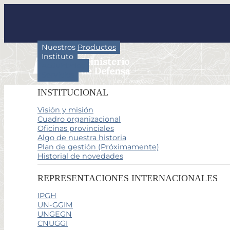
Nuestros Productos
Instituto
Actividades
Servicios
INSTITUCIONAL
Visión y misión
Cuadro organizacional
Oficinas provinciales
Algo de nuestra historia
Plan de gestión (Próximamente)
Historial de novedades
REPRESENTACIONES INTERNACIONALES
IPGH
UN-GGIM
UNGEGN
CNUGGI