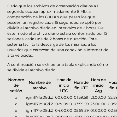
Dado que los archivos de observación diarios a 1
segundo ocupan aproximadamente 8 Mb, a
comparación de los 800 Kb que pesan los que
poseen un registro cada 15 segundos, se optó por
dividir el archivo diario en intervalos de 2 horas. De
este modo el archivo diario estará conformado por 12
sesiones, cada una de 2 horas de duración. Este
sistema facilita la descarga de los mismos, a los
usuarios que carezcan de una conexión a Internet de
alta velocidad.
A continuación se exhibe una tabla explicando cómo
se divide el archivo diario.
Nombre
Hora de
Hora de
Nombre de
Hora de
Hora
de
inicio
inicio
archivo
fin UTC
fin 
sesión
UTC
Arg
a
igm1171a.08d.Z
00:00:00
01:59:59
21:00:00
22:5
c
igm1171c.08d.Z
02:00:00
03:59:59
23:00:00
00:5
e
igm1171e.08d.Z
04:00:00
05:59:59
01:00:00
02:5