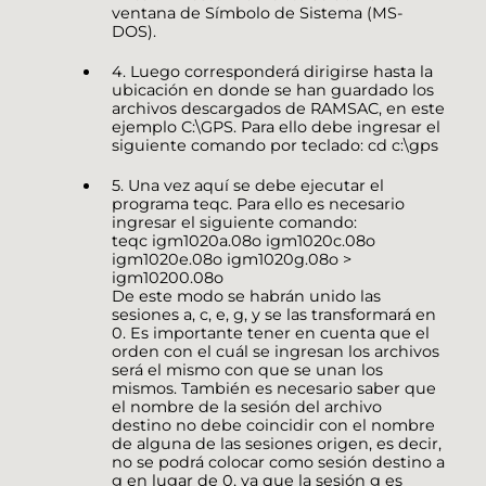
ventana de Símbolo de Sistema (MS-
DOS).
4. Luego corresponderá dirigirse hasta la
ubicación en donde se han guardado los
archivos descargados de RAMSAC, en este
ejemplo C:\GPS. Para ello debe ingresar el
siguiente comando por teclado: cd c:\gps
5. Una vez aquí se debe ejecutar el
programa teqc. Para ello es necesario
ingresar el siguiente comando:
teqc igm1020a.08o igm1020c.08o
igm1020e.08o igm1020g.08o >
igm10200.08o
De este modo se habrán unido las
sesiones a, c, e, g, y se las transformará en
0. Es importante tener en cuenta que el
orden con el cuál se ingresan los archivos
será el mismo con que se unan los
mismos. También es necesario saber que
el nombre de la sesión del archivo
destino no debe coincidir con el nombre
de alguna de las sesiones origen, es decir,
no se podrá colocar como sesión destino a
g en lugar de 0, ya que la sesión g es