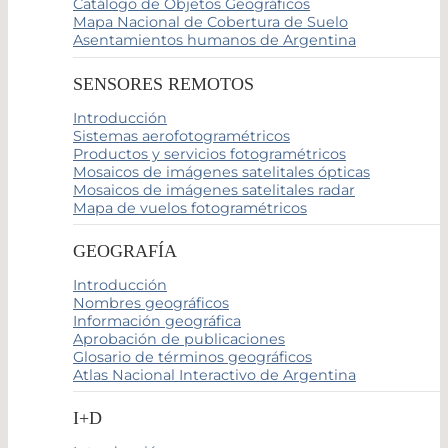
Catálogo de Objetos Geográficos
Mapa Nacional de Cobertura de Suelo
Asentamientos humanos de Argentina
SENSORES REMOTOS
Introducción
Sistemas aerofotogramétricos
Productos y servicios fotogramétricos
Mosaicos de imágenes satelitales ópticas
Mosaicos de imágenes satelitales radar
Mapa de vuelos fotogramétricos
GEOGRAFÍA
Introducción
Nombres geográficos
Información geográfica
Aprobación de publicaciones
Glosario de términos geográficos
Atlas Nacional Interactivo de Argentina
I+D