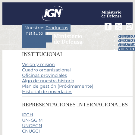
Nuestros Productos
Instituto
NUESTRO
Actividades
NUESTRO
Servicios
NUESTRA
NUESTRO
INSTITUCIONAL
Visión y misión
Cuadro organizacional
Oficinas provinciales
Algo de nuestra historia
Plan de gestión (Próximamente)
Historial de novedades
REPRESENTACIONES INTERNACIONALES
IPGH
UN-GGIM
UNGEGN
CNUGGI