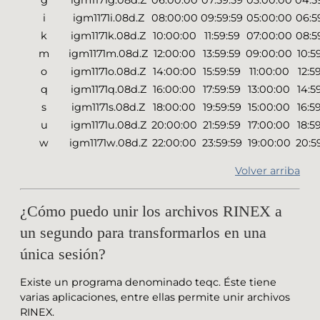
g
igm1171g.08d.Z
06:00:00
07:59:59
03:00:00
04:5
i
igm1171i.08d.Z
08:00:00
09:59:59
05:00:00
06:5
k
igm1171k.08d.Z
10:00:00
11:59:59
07:00:00
08:5
m
igm1171m.08d.Z
12:00:00
13:59:59
09:00:00
10:5
o
igm1171o.08d.Z
14:00:00
15:59:59
11:00:00
12:5
q
igm1171q.08d.Z
16:00:00
17:59:59
13:00:00
14:5
s
igm1171s.08d.Z
18:00:00
19:59:59
15:00:00
16:5
u
igm1171u.08d.Z
20:00:00
21:59:59
17:00:00
18:5
w
igm1171w.08d.Z
22:00:00
23:59:59
19:00:00
20:5
Volver arriba
¿Cómo puedo unir los archivos RINEX a
un segundo para transformarlos en una
única sesión?
Existe un programa denominado teqc. Éste tiene
varias aplicaciones, entre ellas permite unir archivos
RINEX.