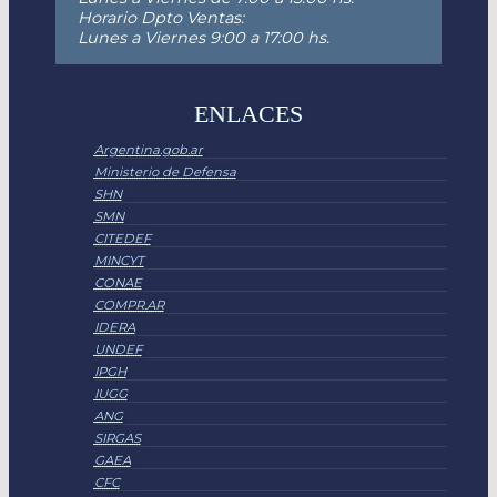
Horario Dpto Ventas:
Lunes a Viernes 9:00 a 17:00 hs.
ENLACES
Argentina.gob.ar
Ministerio de Defensa
SHN
SMN
CITEDEF
MINCYT
CONAE
COMPR.AR
IDERA
UNDEF
IPGH
IUGG
ANG
SIRGAS
GAEA
CFC