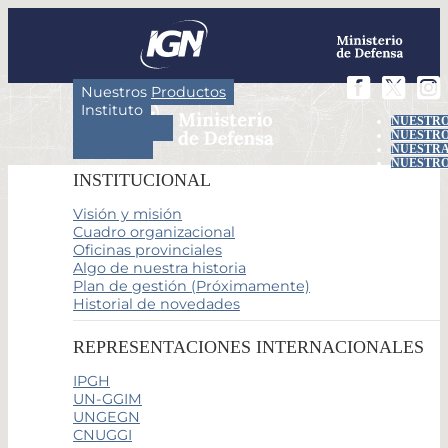
Nuestros Productos
Instituto
NUESTRO
Actividades
NUESTRO
Servicios
NUESTRA
NUESTRO
INSTITUCIONAL
Visión y misión
Cuadro organizacional
Oficinas provinciales
Algo de nuestra historia
Plan de gestión (Próximamente)
Historial de novedades
REPRESENTACIONES INTERNACIONALES
IPGH
UN-GGIM
UNGEGN
CNUGGI