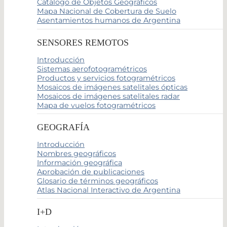
Catálogo de Objetos Geográficos
Mapa Nacional de Cobertura de Suelo
Asentamientos humanos de Argentina
SENSORES REMOTOS
Introducción
Sistemas aerofotogramétricos
Productos y servicios fotogramétricos
Mosaicos de imágenes satelitales ópticas
Mosaicos de imágenes satelitales radar
Mapa de vuelos fotogramétricos
GEOGRAFÍA
Introducción
Nombres geográficos
Información geográfica
Aprobación de publicaciones
Glosario de términos geográficos
Atlas Nacional Interactivo de Argentina
I+D