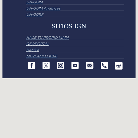
UN-GGIM
UN-GGIM Americas
UN-GGRF
SITIOS IGN
HACE TU PROPIO MAPA
GEOPORTAL
BAHRA
MERCADO LIBRE