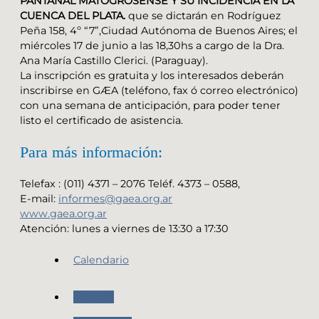
PANTANAL MATOGROSENSE Y SU INCIDENCIA EN LA
CUENCA DEL PLATA.
que se dictarán en Rodríguez
Peña 158, 4º “7”,Ciudad Autónoma de Buenos Aires; el
miércoles 17 de junio a las 18,30hs a cargo de la Dra.
Ana María Castillo Clerici. (Paraguay).
La inscripción es gratuita y los interesados deberán
inscribirse en GÆA (teléfono, fax ó correo electrónico)
con una semana de anticipación, para poder tener
listo el certificado de asistencia.
Para más información:
Telefax : (011) 4371 – 2076 Teléf. 4373 – 0588,
E-mail:
informes@gaea.org.ar
www.gaea.org.ar
Atención: lunes a viernes de 13:30 a 17:30
Calendario
Agenda