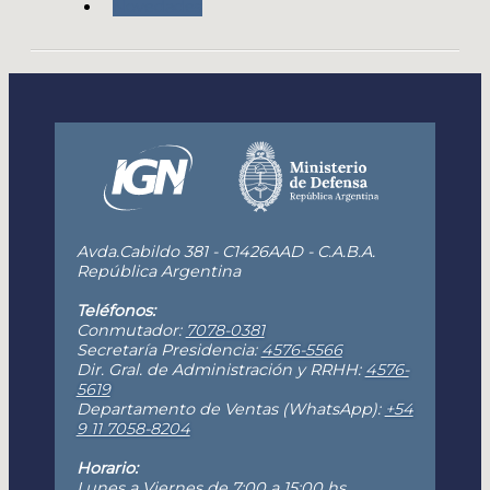
Novedades
Avda.Cabildo 381 - C1426AAD - C.A.B.A.
República Argentina
Teléfonos:
Conmutador:
7078-0381
Secretaría Presidencia:
4576-5566
Dir. Gral. de Administración y RRHH:
4576-
5619
Departamento de Ventas (WhatsApp):
+54
9 11 7058-8204
Horario:
Lunes a Viernes de 7:00 a 15:00 hs.