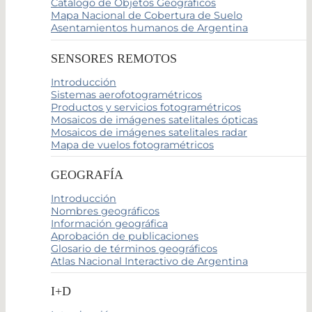
Catálogo de Objetos Geográficos
Mapa Nacional de Cobertura de Suelo
Asentamientos humanos de Argentina
SENSORES REMOTOS
Introducción
Sistemas aerofotogramétricos
Productos y servicios fotogramétricos
Mosaicos de imágenes satelitales ópticas
Mosaicos de imágenes satelitales radar
Mapa de vuelos fotogramétricos
GEOGRAFÍA
Introducción
Nombres geográficos
Información geográfica
Aprobación de publicaciones
Glosario de términos geográficos
Atlas Nacional Interactivo de Argentina
I+D