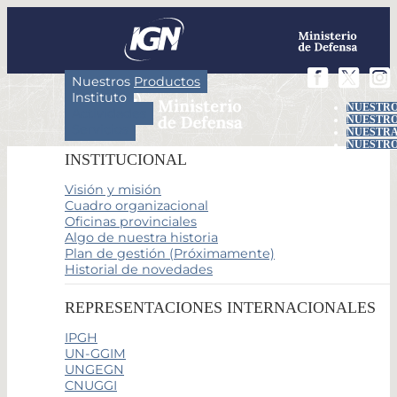
Nuestros Productos
Instituto
NUESTRO
Actividades
NUESTRO
Servicios
NUESTRA
NUESTRO
INSTITUCIONAL
Visión y misión
Cuadro organizacional
Oficinas provinciales
Algo de nuestra historia
Plan de gestión (Próximamente)
Historial de novedades
REPRESENTACIONES INTERNACIONALES
IPGH
UN-GGIM
UNGEGN
CNUGGI