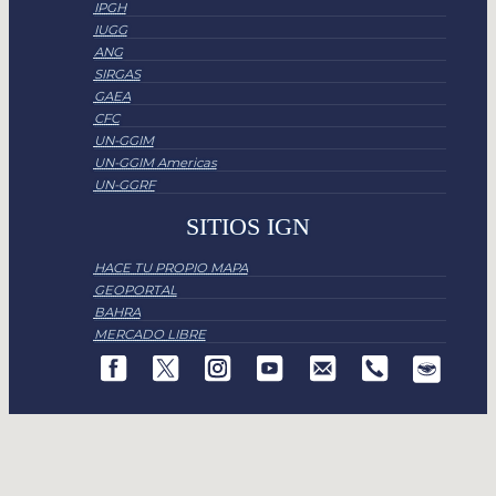
IPGH
IUGG
ANG
SIRGAS
GAEA
CFC
UN-GGIM
UN-GGIM Americas
UN-GGRF
SITIOS IGN
HACE TU PROPIO MAPA
GEOPORTAL
BAHRA
MERCADO LIBRE