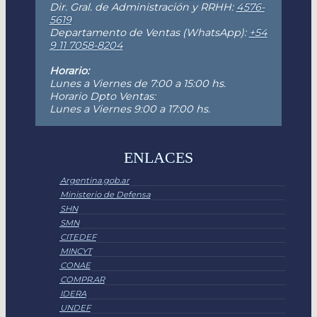
Dir. Gral. de Administración y RRHH:
4576-
5619
Departamento de Ventas (WhatsApp):
+54
9 11 7058-8204
Horario:
Lunes a Viernes de 7:00 a 15:00 hs.
Horario Dpto Ventas:
Lunes a Viernes 9:00 a 17:00 hs.
ENLACES
Argentina.gob.ar
Ministerio de Defensa
SHN
SMN
CITEDEF
MINCYT
CONAE
COMPR.AR
IDERA
UNDEF