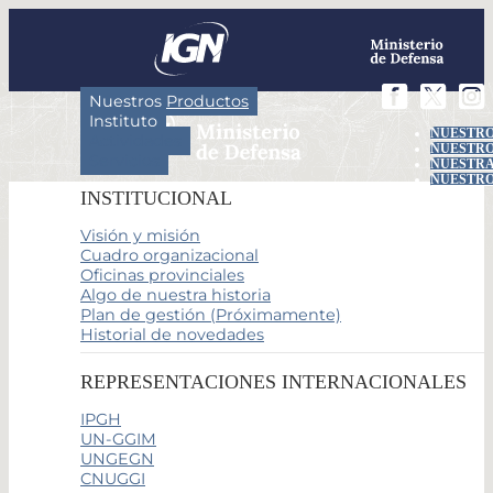
Nuestros Productos
Instituto
NUESTRO
Actividades
NUESTRO
Servicios
NUESTRA
NUESTRO
INSTITUCIONAL
Visión y misión
Cuadro organizacional
Oficinas provinciales
Algo de nuestra historia
Plan de gestión (Próximamente)
Historial de novedades
REPRESENTACIONES INTERNACIONALES
IPGH
UN-GGIM
UNGEGN
CNUGGI