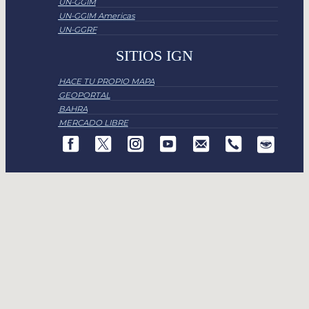
UN-GGIM
UN-GGIM Americas
UN-GGRF
SITIOS IGN
HACE TU PROPIO MAPA
GEOPORTAL
BAHRA
MERCADO LIBRE