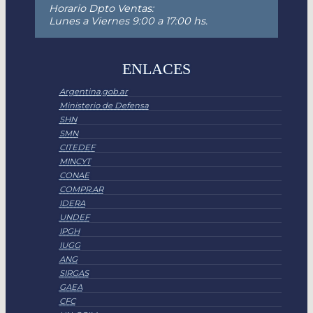
Horario Dpto Ventas:
Lunes a Viernes 9:00 a 17:00 hs.
ENLACES
Argentina.gob.ar
Ministerio de Defensa
SHN
SMN
CITEDEF
MINCYT
CONAE
COMPR.AR
IDERA
UNDEF
IPGH
IUGG
ANG
SIRGAS
GAEA
CFC