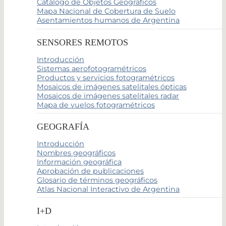
Catálogo de Objetos Geográficos
Mapa Nacional de Cobertura de Suelo
Asentamientos humanos de Argentina
SENSORES REMOTOS
Introducción
Sistemas aerofotogramétricos
Productos y servicios fotogramétricos
Mosaicos de imágenes satelitales ópticas
Mosaicos de imágenes satelitales radar
Mapa de vuelos fotogramétricos
GEOGRAFÍA
Introducción
Nombres geográficos
Información geográfica
Aprobación de publicaciones
Glosario de términos geográficos
Atlas Nacional Interactivo de Argentina
I+D