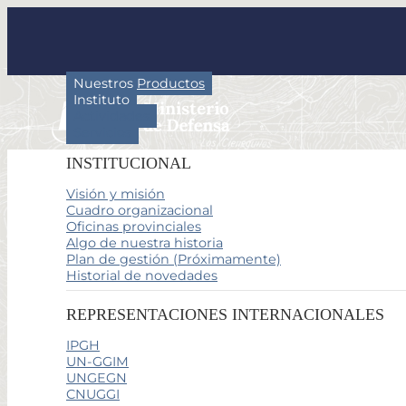
Nuestros Productos
Instituto
Actividades
Servicios
INSTITUCIONAL
Visión y misión
Cuadro organizacional
Oficinas provinciales
Algo de nuestra historia
Plan de gestión (Próximamente)
Historial de novedades
REPRESENTACIONES INTERNACIONALES
IPGH
UN-GGIM
UNGEGN
CNUGGI