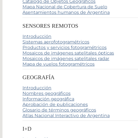
Catálogo de Objetos Geográficos
Mapa Nacional de Cobertura de Suelo
Asentamientos humanos de Argentina
SENSORES REMOTOS
Introducción
Sistemas aerofotogramétricos
Productos y servicios fotogramétricos
Mosaicos de imágenes satelitales ópticas
Mosaicos de imágenes satelitales radar
Mapa de vuelos fotogramétricos
GEOGRAFÍA
Introducción
Nombres geográficos
Información geográfica
Aprobación de publicaciones
Glosario de términos geográficos
Atlas Nacional Interactivo de Argentina
I+D