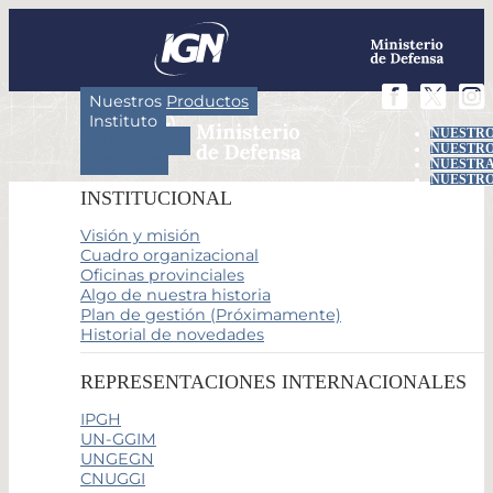
Nuestros Productos
Instituto
NUESTRO
Actividades
NUESTRO
Servicios
NUESTRA
NUESTRO
INSTITUCIONAL
Visión y misión
Cuadro organizacional
Oficinas provinciales
Algo de nuestra historia
Plan de gestión (Próximamente)
Historial de novedades
REPRESENTACIONES INTERNACIONALES
IPGH
UN-GGIM
UNGEGN
CNUGGI