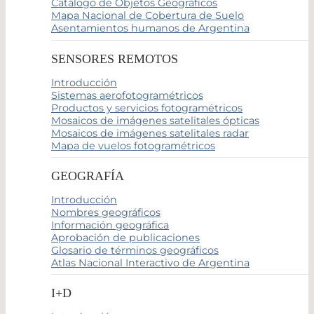
Catálogo de Objetos Geográficos
Mapa Nacional de Cobertura de Suelo
Asentamientos humanos de Argentina
SENSORES REMOTOS
Introducción
Sistemas aerofotogramétricos
Productos y servicios fotogramétricos
Mosaicos de imágenes satelitales ópticas
Mosaicos de imágenes satelitales radar
Mapa de vuelos fotogramétricos
GEOGRAFÍA
Introducción
Nombres geográficos
Información geográfica
Aprobación de publicaciones
Glosario de términos geográficos
Atlas Nacional Interactivo de Argentina
I+D