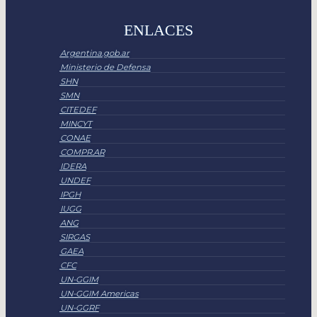
ENLACES
Argentina.gob.ar
Ministerio de Defensa
SHN
SMN
CITEDEF
MINCYT
CONAE
COMPR.AR
IDERA
UNDEF
IPGH
IUGG
ANG
SIRGAS
GAEA
CFC
UN-GGIM
UN-GGIM Americas
UN-GGRF