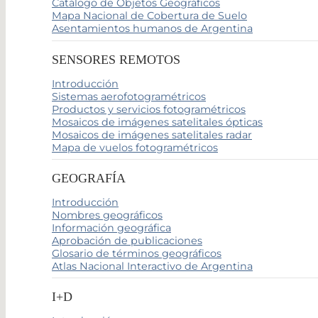
Catálogo de Objetos Geográficos
Mapa Nacional de Cobertura de Suelo
Asentamientos humanos de Argentina
SENSORES REMOTOS
Introducción
Sistemas aerofotogramétricos
Productos y servicios fotogramétricos
Mosaicos de imágenes satelitales ópticas
Mosaicos de imágenes satelitales radar
Mapa de vuelos fotogramétricos
GEOGRAFÍA
Introducción
Nombres geográficos
Información geográfica
Aprobación de publicaciones
Glosario de términos geográficos
Atlas Nacional Interactivo de Argentina
I+D