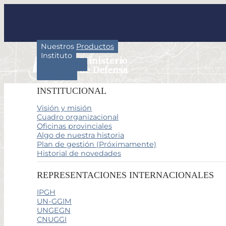
Nuestros Productos
Instituto
Actividades
Servicios
INSTITUCIONAL
Visión y misión
Cuadro organizacional
Oficinas provinciales
Algo de nuestra historia
Plan de gestión (Próximamente)
Historial de novedades
REPRESENTACIONES INTERNACIONALES
IPGH
UN-GGIM
UNGEGN
CNUGGI