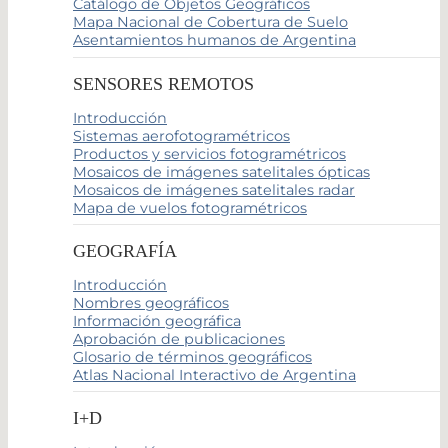
Catálogo de Objetos Geográficos
Mapa Nacional de Cobertura de Suelo
Asentamientos humanos de Argentina
SENSORES REMOTOS
Introducción
Sistemas aerofotogramétricos
Productos y servicios fotogramétricos
Mosaicos de imágenes satelitales ópticas
Mosaicos de imágenes satelitales radar
Mapa de vuelos fotogramétricos
GEOGRAFÍA
Introducción
Nombres geográficos
Información geográfica
Aprobación de publicaciones
Glosario de términos geográficos
Atlas Nacional Interactivo de Argentina
I+D