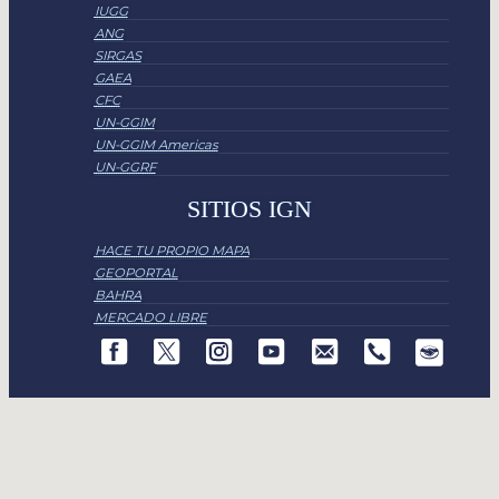
IUGG
ANG
SIRGAS
GAEA
CFC
UN-GGIM
UN-GGIM Americas
UN-GGRF
SITIOS IGN
HACE TU PROPIO MAPA
GEOPORTAL
BAHRA
MERCADO LIBRE