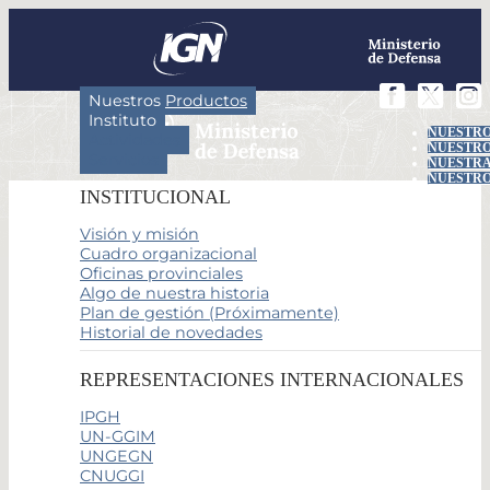
Nuestros Productos
Instituto
NUESTRO
Actividades
NUESTRO
Servicios
NUESTRA
NUESTRO
INSTITUCIONAL
Visión y misión
Cuadro organizacional
Oficinas provinciales
Algo de nuestra historia
Plan de gestión (Próximamente)
Historial de novedades
REPRESENTACIONES INTERNACIONALES
IPGH
UN-GGIM
UNGEGN
CNUGGI