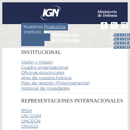
Nuestros Productos
Instituto
NUESTRO
Actividades
NUESTRO
Servicios
NUESTRA
NUESTRO
INSTITUCIONAL
Visión y misión
Cuadro organizacional
Oficinas provinciales
Algo de nuestra historia
Plan de gestión (Próximamente)
Historial de novedades
REPRESENTACIONES INTERNACIONALES
IPGH
UN-GGIM
UNGEGN
CNUGGI