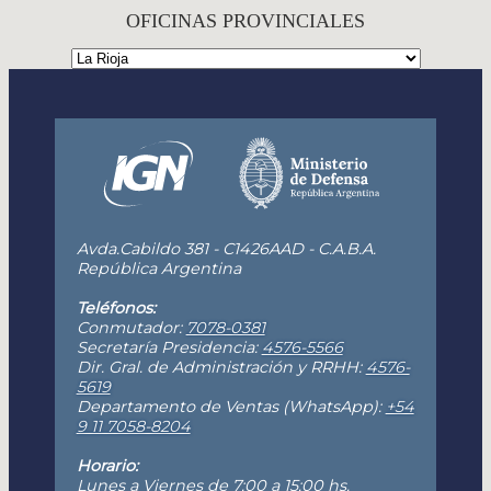
OFICINAS PROVINCIALES
Avda.Cabildo 381 - C1426AAD - C.A.B.A.
República Argentina
Teléfonos:
Conmutador:
7078-0381
Secretaría Presidencia:
4576-5566
Dir. Gral. de Administración y RRHH:
4576-
5619
Departamento de Ventas (WhatsApp):
+54
9 11 7058-8204
Horario:
Lunes a Viernes de 7:00 a 15:00 hs.