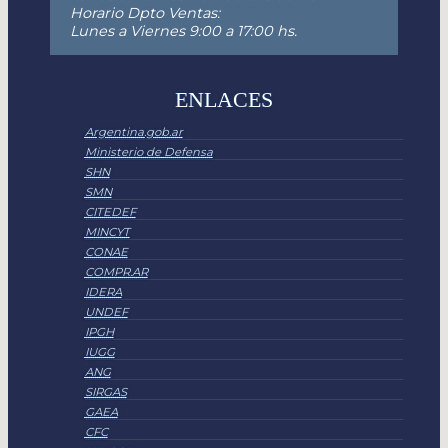
Horario Dpto Ventas:
Lunes a Viernes 9:00 a 17:00 hs.
ENLACES
Argentina.gob.ar
Ministerio de Defensa
SHN
SMN
CITEDEF
MINCYT
CONAE
COMPR.AR
IDERA
UNDEF
IPGH
IUGG
ANG
SIRGAS
GAEA
CFC