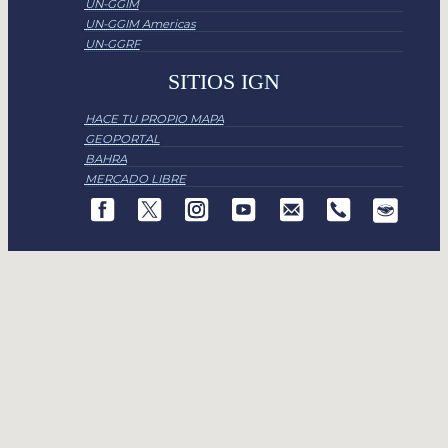
UN-GGIM
UN-GGIM Americas
UN-GGRF
SITIOS IGN
HACE TU PROPIO MAPA
GEOPORTAL
BAHRA
MERCADO LIBRE