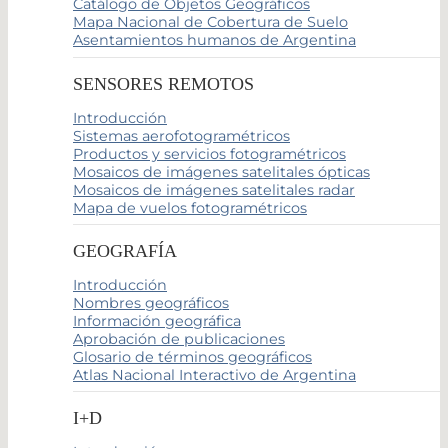
Catálogo de Objetos Geográficos
Mapa Nacional de Cobertura de Suelo
Asentamientos humanos de Argentina
SENSORES REMOTOS
Introducción
Sistemas aerofotogramétricos
Productos y servicios fotogramétricos
Mosaicos de imágenes satelitales ópticas
Mosaicos de imágenes satelitales radar
Mapa de vuelos fotogramétricos
GEOGRAFÍA
Introducción
Nombres geográficos
Información geográfica
Aprobación de publicaciones
Glosario de términos geográficos
Atlas Nacional Interactivo de Argentina
I+D