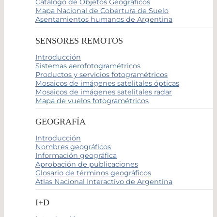
Catálogo de Objetos Geográficos
Mapa Nacional de Cobertura de Suelo
Asentamientos humanos de Argentina
SENSORES REMOTOS
Introducción
Sistemas aerofotogramétricos
Productos y servicios fotogramétricos
Mosaicos de imágenes satelitales ópticas
Mosaicos de imágenes satelitales radar
Mapa de vuelos fotogramétricos
GEOGRAFÍA
Introducción
Nombres geográficos
Información geográfica
Aprobación de publicaciones
Glosario de términos geográficos
Atlas Nacional Interactivo de Argentina
I+D