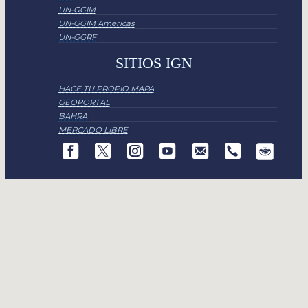
UN-GGIM
UN-GGIM Americas
UN-GGRF
SITIOS IGN
HACE TU PROPIO MAPA
GEOPORTAL
BAHRA
MERCADO LIBRE