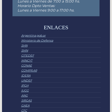
Lunes a Viernes de 7:00 a 15:00 hs.
Horario Dpto Ventas:
Lunes a Viernes 9:00 a 17:00 hs.
ENLACES
Argentina.gob.ar
Ministerio de Defensa
SHN
SMN
CITEDEF
MINCYT
CONAE
COMPR.AR
IDERA
UNDEF
IPGH
IUGG
ANG
SIRGAS
GAEA
CFC