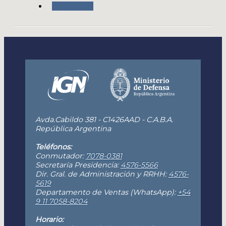
Novedades
Avda.Cabildo 381 - C1426AAD - C.A.B.A.
República Argentina
Teléfonos:
Conmutador:
7078-0381
Secretaría Presidencia:
4576-5566
Dir. Gral. de Administración y RRHH:
4576-
5619
Departamento de Ventas (WhatsApp):
+54
9 11 7058-8204
Horario: