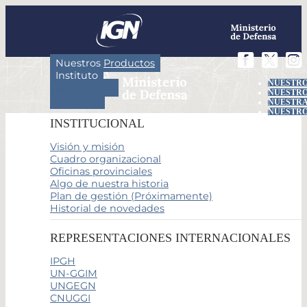
Nuestros Productos
Instituto
NUESTRO
Actividades
NUESTRO
Servicios
NUESTRA
NUESTRO
INSTITUCIONAL
Visión y misión
Cuadro organizacional
Oficinas provinciales
Algo de nuestra historia
Plan de gestión (Próximamente)
Historial de novedades
REPRESENTACIONES INTERNACIONALES
IPGH
UN-GGIM
UNGEGN
CNUGGI