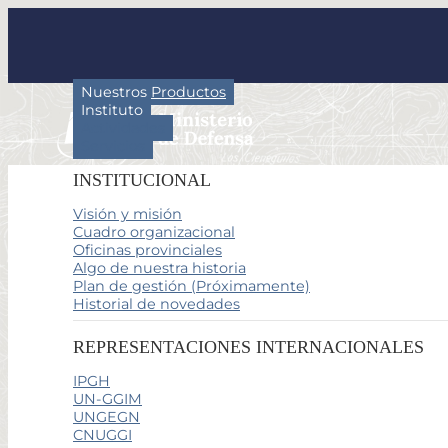
Nuestros Productos
Instituto
Actividades
Servicios
INSTITUCIONAL
Visión y misión
Cuadro organizacional
Oficinas provinciales
Algo de nuestra historia
Plan de gestión (Próximamente)
Historial de novedades
REPRESENTACIONES INTERNACIONALES
IPGH
UN-GGIM
UNGEGN
CNUGGI