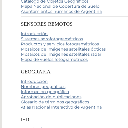
Catálogo de Objetos Geográficos
Mapa Nacional de Cobertura de Suelo
Asentamientos humanos de Argentina
SENSORES REMOTOS
Introducción
Sistemas aerofotogramétricos
Productos y servicios fotogramétricos
Mosaicos de imágenes satelitales ópticas
Mosaicos de imágenes satelitales radar
Mapa de vuelos fotogramétricos
GEOGRAFÍA
Introducción
Nombres geográficos
Información geográfica
Aprobación de publicaciones
Glosario de términos geográficos
Atlas Nacional Interactivo de Argentina
I+D