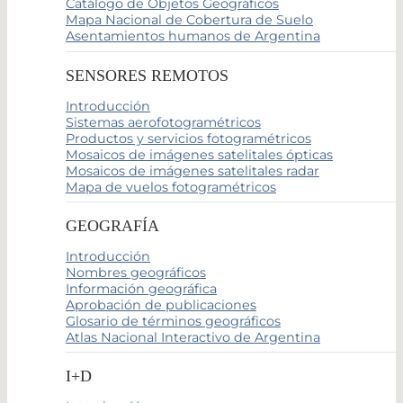
Catálogo de Objetos Geográficos
Mapa Nacional de Cobertura de Suelo
Asentamientos humanos de Argentina
SENSORES REMOTOS
Introducción
Sistemas aerofotogramétricos
Productos y servicios fotogramétricos
Mosaicos de imágenes satelitales ópticas
Mosaicos de imágenes satelitales radar
Mapa de vuelos fotogramétricos
GEOGRAFÍA
Introducción
Nombres geográficos
Información geográfica
Aprobación de publicaciones
Glosario de términos geográficos
Atlas Nacional Interactivo de Argentina
I+D