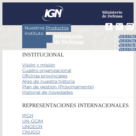
Nuestros Productos
Instituto
NUESTRO
Actividades
NUESTRO
Servicios
NUESTRA
NUESTRO
INSTITUCIONAL
Visión y misión
Cuadro organizacional
Oficinas provinciales
Algo de nuestra historia
Plan de gestión (Próximamente)
Historial de novedades
REPRESENTACIONES INTERNACIONALES
IPGH
UN-GGIM
UNGEGN
CNUGGI