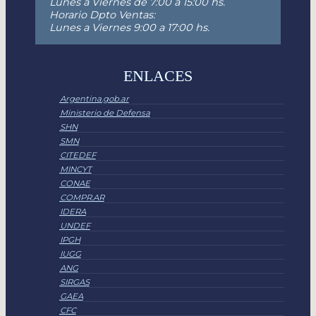
Lunes a Viernes de 7:00 a 15:00 hs.
Horario Dpto Ventas:
Lunes a Viernes 9:00 a 17:00 hs.
ENLACES
Argentina.gob.ar
Ministerio de Defensa
SHN
SMN
CITEDEF
MINCYT
CONAE
COMPR.AR
IDERA
UNDEF
IPGH
IUGG
ANG
SIRGAS
GAEA
CFC