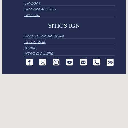
UN-GGIM
UN-GGIM Americas
UN-GGRF
SITIOS IGN
HACE TU PROPIO MAPA
GEOPORTAL
BAHRA
MERCADO LIBRE