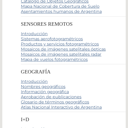
Catálogo de Objetos Geográficos
Mapa Nacional de Cobertura de Suelo
Asentamientos humanos de Argentina
SENSORES REMOTOS
Introducción
Sistemas aerofotogramétricos
Productos y servicios fotogramétricos
Mosaicos de imágenes satelitales ópticas
Mosaicos de imágenes satelitales radar
Mapa de vuelos fotogramétricos
GEOGRAFÍA
Introducción
Nombres geográficos
Información geográfica
Aprobación de publicaciones
Glosario de términos geográficos
Atlas Nacional Interactivo de Argentina
I+D