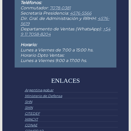
Teléfonos:
Conmutador:
7078-0381
Secretaría Presidencia:
4576-5566
Dir. Gral. de Administración y RRHH:
4576-
5619
Departamento de Ventas (WhatsApp):
+54
9 11 7058-8204
Horario:
Lunes a Viernes de 7:00 a 15:00 hs.
Horario Dpto Ventas:
Lunes a Viernes 9:00 a 17:00 hs.
ENLACES
Argentina.gob.ar
Ministerio de Defensa
SHN
SMN
CITEDEF
MINCYT
CONAE