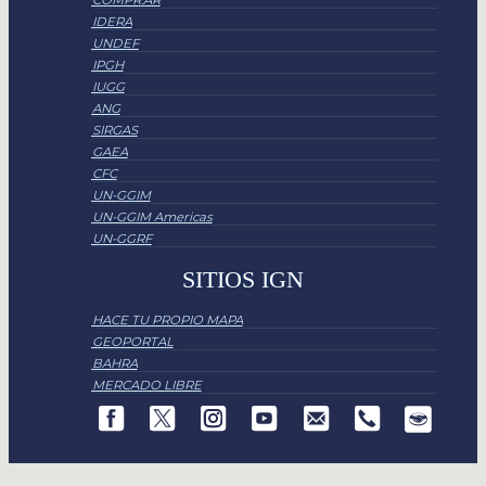
COMPR.AR
IDERA
UNDEF
IPGH
IUGG
ANG
SIRGAS
GAEA
CFC
UN-GGIM
UN-GGIM Americas
UN-GGRF
SITIOS IGN
HACE TU PROPIO MAPA
GEOPORTAL
BAHRA
MERCADO LIBRE