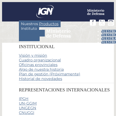
Nuestros Productos
Instituto
NUESTRO
Actividades
NUESTRO
Servicios
NUESTRA
NUESTRO
INSTITUCIONAL
Visión y misión
Cuadro organizacional
Oficinas provinciales
Algo de nuestra historia
Plan de gestión (Próximamente)
Historial de novedades
REPRESENTACIONES INTERNACIONALES
IPGH
UN-GGIM
UNGEGN
CNUGGI