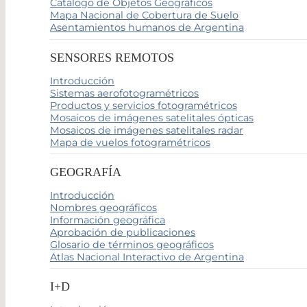
Catálogo de Objetos Geográficos
Mapa Nacional de Cobertura de Suelo
Asentamientos humanos de Argentina
SENSORES REMOTOS
Introducción
Sistemas aerofotogramétricos
Productos y servicios fotogramétricos
Mosaicos de imágenes satelitales ópticas
Mosaicos de imágenes satelitales radar
Mapa de vuelos fotogramétricos
GEOGRAFÍA
Introducción
Nombres geográficos
Información geográfica
Aprobación de publicaciones
Glosario de términos geográficos
Atlas Nacional Interactivo de Argentina
I+D