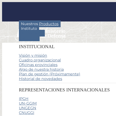
Nuestros Productos
Instituto
Actividades
Servicios
INSTITUCIONAL
Visión y misión
Cuadro organizacional
Oficinas provinciales
Algo de nuestra historia
Plan de gestión (Próximamente)
Historial de novedades
REPRESENTACIONES INTERNACIONALES
IPGH
UN-GGIM
UNGEGN
CNUGGI