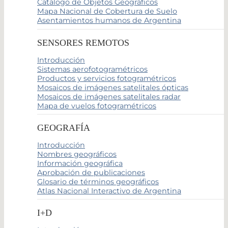
Catálogo de Objetos Geográficos
Mapa Nacional de Cobertura de Suelo
Asentamientos humanos de Argentina
SENSORES REMOTOS
Introducción
Sistemas aerofotogramétricos
Productos y servicios fotogramétricos
Mosaicos de imágenes satelitales ópticas
Mosaicos de imágenes satelitales radar
Mapa de vuelos fotogramétricos
GEOGRAFÍA
Introducción
Nombres geográficos
Información geográfica
Aprobación de publicaciones
Glosario de términos geográficos
Atlas Nacional Interactivo de Argentina
I+D