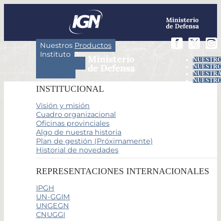
Nuestros Productos
Instituto
NUESTRO
Actividades
NUESTRO
Servicios
NUESTRA
NUESTRO
INSTITUCIONAL
Visión y misión
Cuadro organizacional
Oficinas provinciales
Algo de nuestra historia
Plan de gestión (Próximamente)
Historial de novedades
REPRESENTACIONES INTERNACIONALES
IPGH
UN-GGIM
UNGEGN
CNUGGI