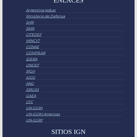
ENLACES
Argentina.gob.ar
Ministerio de Defensa
SHN
SMN
CITEDEF
MINCYT
CONAE
COMPR.AR
IDERA
UNDEF
IPGH
IUGG
ANG
SIRGAS
GAEA
CFC
UN-GGIM
UN-GGIM Americas
UN-GGRF
SITIOS IGN