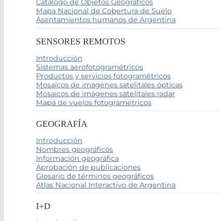
Catálogo de Objetos Geográficos
Mapa Nacional de Cobertura de Suelo
Asentamientos humanos de Argentina
SENSORES REMOTOS
Introducción
Sistemas aerofotogramétricos
Productos y servicios fotogramétricos
Mosaicos de imágenes satelitales ópticas
Mosaicos de imágenes satelitales radar
Mapa de vuelos fotogramétricos
GEOGRAFÍA
Introducción
Nombres geográficos
Información geográfica
Aprobación de publicaciones
Glosario de términos geográficos
Atlas Nacional Interactivo de Argentina
I+D