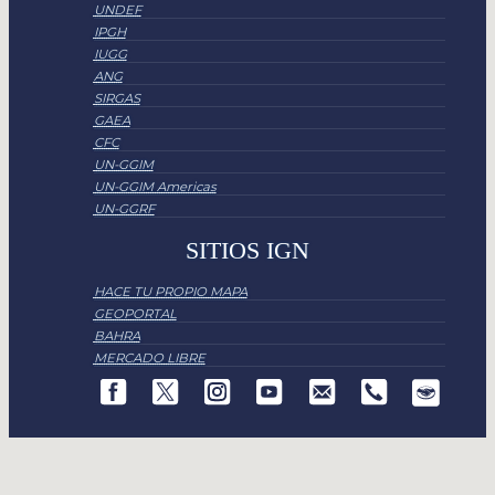
UNDEF
IPGH
IUGG
ANG
SIRGAS
GAEA
CFC
UN-GGIM
UN-GGIM Americas
UN-GGRF
SITIOS IGN
HACE TU PROPIO MAPA
GEOPORTAL
BAHRA
MERCADO LIBRE