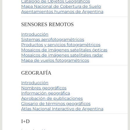
Catálogo de Objetos Geográficos
Mapa Nacional de Cobertura de Suelo
Asentamientos humanos de Argentina
SENSORES REMOTOS
Introducción
Sistemas aerofotogramétricos
Productos y servicios fotogramétricos
Mosaicos de imágenes satelitales ópticas
Mosaicos de imágenes satelitales radar
Mapa de vuelos fotogramétricos
GEOGRAFÍA
Introducción
Nombres geográficos
Información geográfica
Aprobación de publicaciones
Glosario de términos geográficos
Atlas Nacional Interactivo de Argentina
I+D