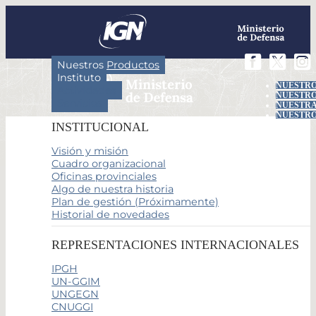
Nuestros Productos
Instituto
NUESTRO
Actividades
NUESTRO
Servicios
NUESTRA
NUESTRO
INSTITUCIONAL
Visión y misión
Cuadro organizacional
Oficinas provinciales
Algo de nuestra historia
Plan de gestión (Próximamente)
Historial de novedades
REPRESENTACIONES INTERNACIONALES
IPGH
UN-GGIM
UNGEGN
CNUGGI