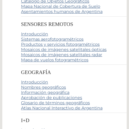
Catálogo de Objetos Geográficos
Mapa Nacional de Cobertura de Suelo
Asentamientos humanos de Argentina
SENSORES REMOTOS
Introducción
Sistemas aerofotogramétricos
Productos y servicios fotogramétricos
Mosaicos de imágenes satelitales ópticas
Mosaicos de imágenes satelitales radar
Mapa de vuelos fotogramétricos
GEOGRAFÍA
Introducción
Nombres geográficos
Información geográfica
Aprobación de publicaciones
Glosario de términos geográficos
Atlas Nacional Interactivo de Argentina
I+D