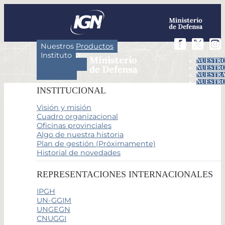
Nuestros Productos
Instituto
NUESTRO
Actividades
NUESTRO
Servicios
NUESTRA
NUESTRO
INSTITUCIONAL
Visión y misión
Cuadro organizacional
Oficinas provinciales
Algo de nuestra historia
Plan de gestión (Próximamente)
Historial de novedades
REPRESENTACIONES INTERNACIONALES
IPGH
UN-GGIM
UNGEGN
CNUGGI