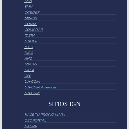
SHN
SMN
CITEDEF
MINCYT
CONAE
COMPR.AR
IDERA
UNDEF
IPGH
IUGG
ANG
SIRGAS
GAEA
CFC
UN-GGIM
UN-GGIM Americas
UN-GGRF
SITIOS IGN
HACE TU PROPIO MAPA
GEOPORTAL
BAHRA