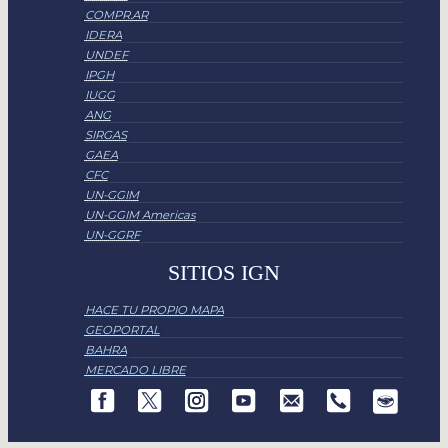
COMPR.AR
IDERA
UNDEF
IPGH
IUGG
ANG
SIRGAS
GAEA
CFC
UN-GGIM
UN-GGIM Americas
UN-GGRF
SITIOS IGN
HACE TU PROPIO MAPA
GEOPORTAL
BAHRA
MERCADO LIBRE