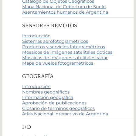
Catálogo de Objetos Geográficos
Mapa Nacional de Cobertura de Suelo
Asentamientos humanos de Argentina
SENSORES REMOTOS
Introducción
Sistemas aerofotogramétricos
Productos y servicios fotogramétricos
Mosaicos de imágenes satelitales ópticas
Mosaicos de imágenes satelitales radar
Mapa de vuelos fotogramétricos
GEOGRAFÍA
Introducción
Nombres geográficos
Información geográfica
Aprobación de publicaciones
Glosario de términos geográficos
Atlas Nacional Interactivo de Argentina
I+D