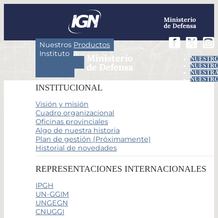
Nuestros Productos
Instituto
NUESTRO
Actividades
NUESTRO
Servicios
NUESTRA
NUESTRO
INSTITUCIONAL
Visión y misión
Cuadro organizacional
Oficinas provinciales
Algo de nuestra historia
Plan de gestión (Próximamente)
Historial de novedades
REPRESENTACIONES INTERNACIONALES
IPGH
UN-GGIM
UNGEGN
CNUGGI