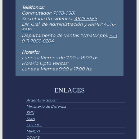
Teléfonos:
Conmutador:
7078-0381
Secretaría Presidencia:
4576-5566
Dir. Gral. de Administración y RRHH:
4576-
5619
Departamento de Ventas (WhatsApp):
+54
9 11 7058-8204
Horario:
Lunes a Viernes de 7:00 a 15:00 hs.
Horario Dpto Ventas:
Lunes a Viernes 9:00 a 17:00 hs.
ENLACES
Argentina.gob.ar
Ministerio de Defensa
SHN
SMN
CITEDEF
MINCYT
CONAE