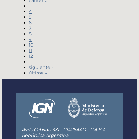
‹ anterior
…
4
5
6
7
8
9
10
11
12
…
siguiente ›
última »
Avda.Cabildo 381 - C1426AAD - C.A.B.A.
República Argentina