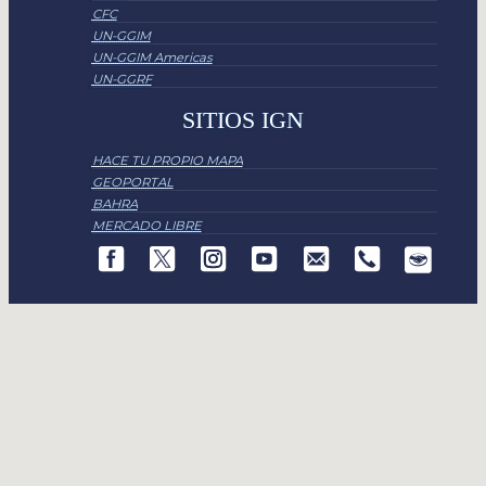
CFC
UN-GGIM
UN-GGIM Americas
UN-GGRF
SITIOS IGN
HACE TU PROPIO MAPA
GEOPORTAL
BAHRA
MERCADO LIBRE