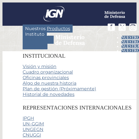
Nuestros Productos
Instituto
NUESTRO
Actividades
NUESTRO
Servicios
NUESTRA
NUESTRO
INSTITUCIONAL
Visión y misión
Cuadro organizacional
Oficinas provinciales
Algo de nuestra historia
Plan de gestión (Próximamente)
Historial de novedades
REPRESENTACIONES INTERNACIONALES
IPGH
UN-GGIM
UNGEGN
CNUGGI