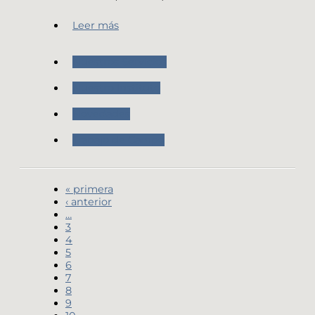
Leer más
Nuestros Servicios
Nuestro Instituto
Novedades
Trabajo de Campo
« primera
‹ anterior
…
3
4
5
6
7
8
9