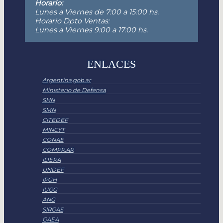
Horario:
Lunes a Viernes de 7:00 a 15:00 hs.
Horario Dpto Ventas:
Lunes a Viernes 9:00 a 17:00 hs.
ENLACES
Argentina.gob.ar
Ministerio de Defensa
SHN
SMN
CITEDEF
MINCYT
CONAE
COMPR.AR
IDERA
UNDEF
IPGH
IUGG
ANG
SIRGAS
GAEA