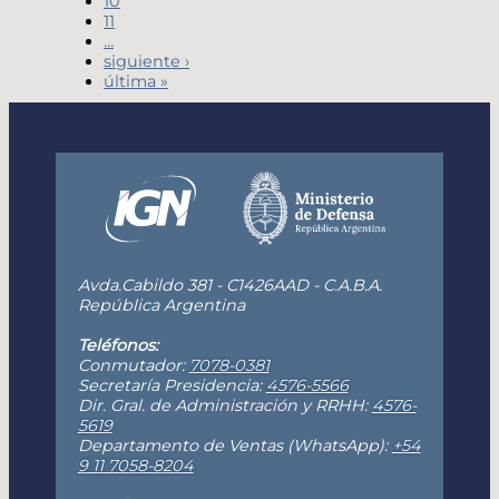
10
11
…
siguiente ›
última »
Avda.Cabildo 381 - C1426AAD - C.A.B.A.
República Argentina
Teléfonos:
Conmutador:
7078-0381
Secretaría Presidencia:
4576-5566
Dir. Gral. de Administración y RRHH:
4576-
5619
Departamento de Ventas (WhatsApp):
+54
9 11 7058-8204