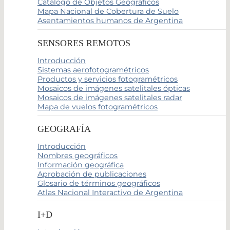
Catálogo de Objetos Geográficos
Mapa Nacional de Cobertura de Suelo
Asentamientos humanos de Argentina
SENSORES REMOTOS
Introducción
Sistemas aerofotogramétricos
Productos y servicios fotogramétricos
Mosaicos de imágenes satelitales ópticas
Mosaicos de imágenes satelitales radar
Mapa de vuelos fotogramétricos
GEOGRAFÍA
Introducción
Nombres geográficos
Información geográfica
Aprobación de publicaciones
Glosario de términos geográficos
Atlas Nacional Interactivo de Argentina
I+D