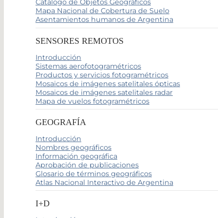
Catálogo de Objetos Geográficos
Mapa Nacional de Cobertura de Suelo
Asentamientos humanos de Argentina
SENSORES REMOTOS
Introducción
Sistemas aerofotogramétricos
Productos y servicios fotogramétricos
Mosaicos de imágenes satelitales ópticas
Mosaicos de imágenes satelitales radar
Mapa de vuelos fotogramétricos
GEOGRAFÍA
Introducción
Nombres geográficos
Información geográfica
Aprobación de publicaciones
Glosario de términos geográficos
Atlas Nacional Interactivo de Argentina
I+D