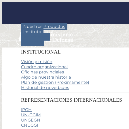
Nuestros Productos
Instituto
Actividades
Servicios
INSTITUCIONAL
Visión y misión
Cuadro organizacional
Oficinas provinciales
Algo de nuestra historia
Plan de gestión (Próximamente)
Historial de novedades
REPRESENTACIONES INTERNACIONALES
IPGH
UN-GGIM
UNGEGN
CNUGGI