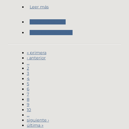
Leer más
Nuestro Instituto
Oficinas Provinciales
« primera
‹ anterior
…
2
3
4
5
6
7
8
9
10
…
siguiente ›
última »