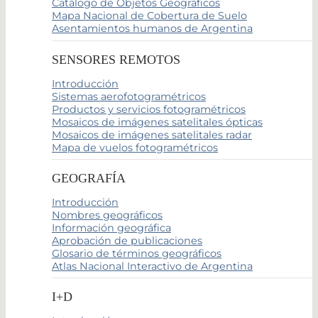
Catálogo de Objetos Geográficos
Mapa Nacional de Cobertura de Suelo
Asentamientos humanos de Argentina
SENSORES REMOTOS
Introducción
Sistemas aerofotogramétricos
Productos y servicios fotogramétricos
Mosaicos de imágenes satelitales ópticas
Mosaicos de imágenes satelitales radar
Mapa de vuelos fotogramétricos
GEOGRAFÍA
Introducción
Nombres geográficos
Información geográfica
Aprobación de publicaciones
Glosario de términos geográficos
Atlas Nacional Interactivo de Argentina
I+D