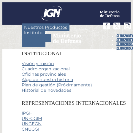
Nuestros Productos
Instituto
NUESTRO
Actividades
NUESTRO
Servicios
NUESTRA
NUESTRO
INSTITUCIONAL
Visión y misión
Cuadro organizacional
Oficinas provinciales
Algo de nuestra historia
Plan de gestión (Próximamente)
Historial de novedades
REPRESENTACIONES INTERNACIONALES
IPGH
UN-GGIM
UNGEGN
CNUGGI