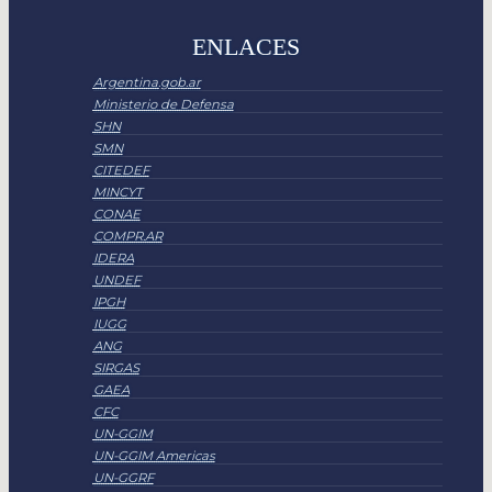
ENLACES
Argentina.gob.ar
Ministerio de Defensa
SHN
SMN
CITEDEF
MINCYT
CONAE
COMPR.AR
IDERA
UNDEF
IPGH
IUGG
ANG
SIRGAS
GAEA
CFC
UN-GGIM
UN-GGIM Americas
UN-GGRF