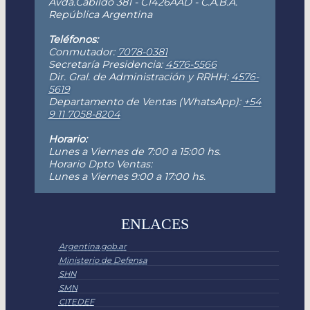
Avda.Cabildo 381 - C1426AAD - C.A.B.A.
República Argentina
Teléfonos:
Conmutador:
7078-0381
Secretaría Presidencia:
4576-5566
Dir. Gral. de Administración y RRHH:
4576-
5619
Departamento de Ventas (WhatsApp):
+54
9 11 7058-8204
Horario:
Lunes a Viernes de 7:00 a 15:00 hs.
Horario Dpto Ventas:
Lunes a Viernes 9:00 a 17:00 hs.
ENLACES
Argentina.gob.ar
Ministerio de Defensa
SHN
SMN
CITEDEF