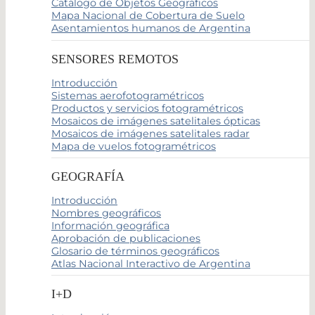
Catálogo de Objetos Geográficos
Mapa Nacional de Cobertura de Suelo
Asentamientos humanos de Argentina
SENSORES REMOTOS
Introducción
Sistemas aerofotogramétricos
Productos y servicios fotogramétricos
Mosaicos de imágenes satelitales ópticas
Mosaicos de imágenes satelitales radar
Mapa de vuelos fotogramétricos
GEOGRAFÍA
Introducción
Nombres geográficos
Información geográfica
Aprobación de publicaciones
Glosario de términos geográficos
Atlas Nacional Interactivo de Argentina
I+D