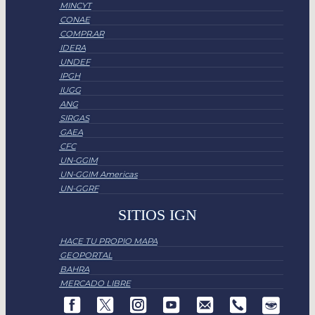
MINCYT
CONAE
COMPR.AR
IDERA
UNDEF
IPGH
IUGG
ANG
SIRGAS
GAEA
CFC
UN-GGIM
UN-GGIM Americas
UN-GGRF
SITIOS IGN
HACE TU PROPIO MAPA
GEOPORTAL
BAHRA
MERCADO LIBRE