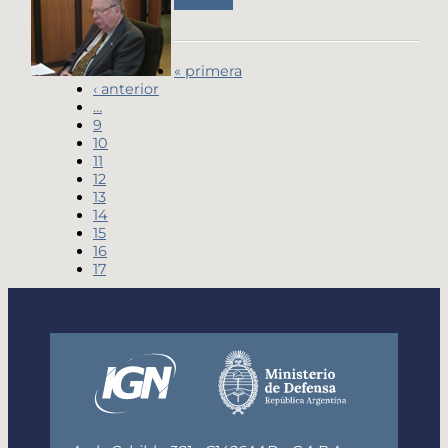
Eventos
« primera
‹ anterior
…
9
10
11
12
13
14
15
16
17