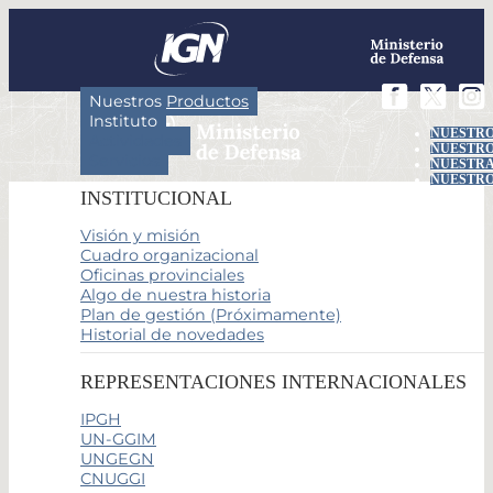
Nuestros Productos
Instituto
NUESTRO
Actividades
NUESTRO
Servicios
NUESTRA
NUESTRO
INSTITUCIONAL
Visión y misión
Cuadro organizacional
Oficinas provinciales
Algo de nuestra historia
Plan de gestión (Próximamente)
Historial de novedades
REPRESENTACIONES INTERNACIONALES
IPGH
UN-GGIM
UNGEGN
CNUGGI