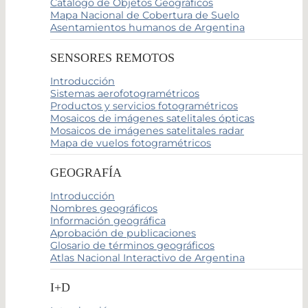
Catálogo de Objetos Geográficos
Mapa Nacional de Cobertura de Suelo
Asentamientos humanos de Argentina
SENSORES REMOTOS
Introducción
Sistemas aerofotogramétricos
Productos y servicios fotogramétricos
Mosaicos de imágenes satelitales ópticas
Mosaicos de imágenes satelitales radar
Mapa de vuelos fotogramétricos
GEOGRAFÍA
Introducción
Nombres geográficos
Información geográfica
Aprobación de publicaciones
Glosario de términos geográficos
Atlas Nacional Interactivo de Argentina
I+D