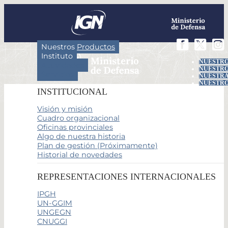
Nuestros Productos
Instituto
NUESTRO
Actividades
NUESTRO
Servicios
NUESTRA
NUESTRO
INSTITUCIONAL
Visión y misión
Cuadro organizacional
Oficinas provinciales
Algo de nuestra historia
Plan de gestión (Próximamente)
Historial de novedades
REPRESENTACIONES INTERNACIONALES
IPGH
UN-GGIM
UNGEGN
CNUGGI