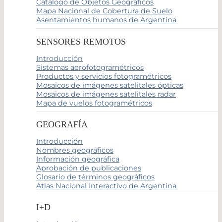
Catálogo de Objetos Geográficos
Mapa Nacional de Cobertura de Suelo
Asentamientos humanos de Argentina
SENSORES REMOTOS
Introducción
Sistemas aerofotogramétricos
Productos y servicios fotogramétricos
Mosaicos de imágenes satelitales ópticas
Mosaicos de imágenes satelitales radar
Mapa de vuelos fotogramétricos
GEOGRAFÍA
Introducción
Nombres geográficos
Información geográfica
Aprobación de publicaciones
Glosario de términos geográficos
Atlas Nacional Interactivo de Argentina
I+D