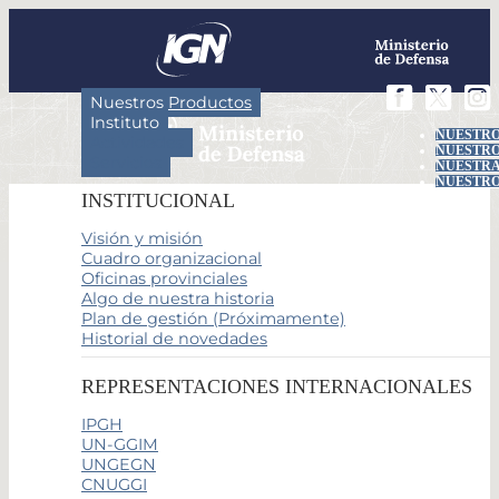
Nuestros Productos
Instituto
NUESTRO
Actividades
NUESTRO
Servicios
NUESTRA
NUESTRO
INSTITUCIONAL
Visión y misión
Cuadro organizacional
Oficinas provinciales
Algo de nuestra historia
Plan de gestión (Próximamente)
Historial de novedades
REPRESENTACIONES INTERNACIONALES
IPGH
UN-GGIM
UNGEGN
CNUGGI