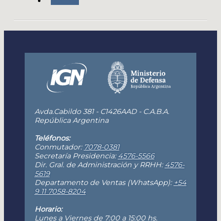
Agenda
Avda.Cabildo 381 - C1426AAD - C.A.B.A.
República Argentina
Teléfonos:
Conmutador:
7078-0381
Secretaría Presidencia:
4576-5566
Dir. Gral. de Administración y RRHH:
4576-
5619
Departamento de Ventas (WhatsApp):
+54
9 11 7058-8204
Horario:
Lunes a Viernes de 7:00 a 15:00 hs.