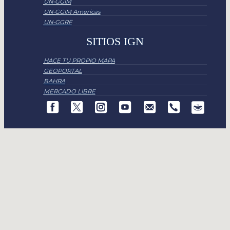
UN-GGIM
UN-GGIM Americas
UN-GGRF
SITIOS IGN
HACE TU PROPIO MAPA
GEOPORTAL
BAHRA
MERCADO LIBRE