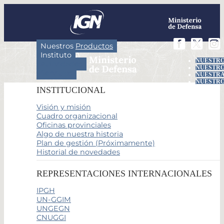
Nuestros Productos
Instituto
NUESTRO
Actividades
NUESTRO
Servicios
NUESTRA
NUESTRO
INSTITUCIONAL
Visión y misión
Cuadro organizacional
Oficinas provinciales
Algo de nuestra historia
Plan de gestión (Próximamente)
Historial de novedades
REPRESENTACIONES INTERNACIONALES
IPGH
UN-GGIM
UNGEGN
CNUGGI