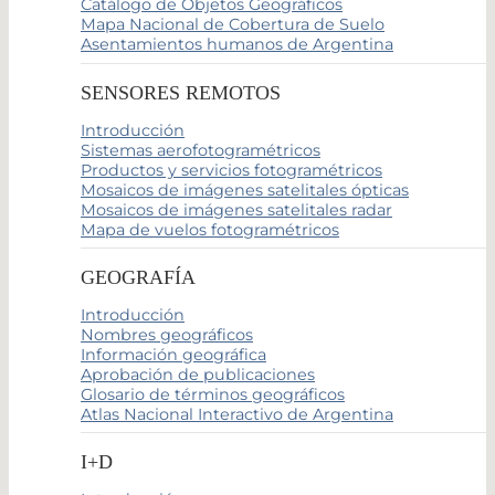
Catálogo de Objetos Geográficos
Mapa Nacional de Cobertura de Suelo
Asentamientos humanos de Argentina
SENSORES REMOTOS
Introducción
Sistemas aerofotogramétricos
Productos y servicios fotogramétricos
Mosaicos de imágenes satelitales ópticas
Mosaicos de imágenes satelitales radar
Mapa de vuelos fotogramétricos
GEOGRAFÍA
Introducción
Nombres geográficos
Información geográfica
Aprobación de publicaciones
Glosario de términos geográficos
Atlas Nacional Interactivo de Argentina
I+D