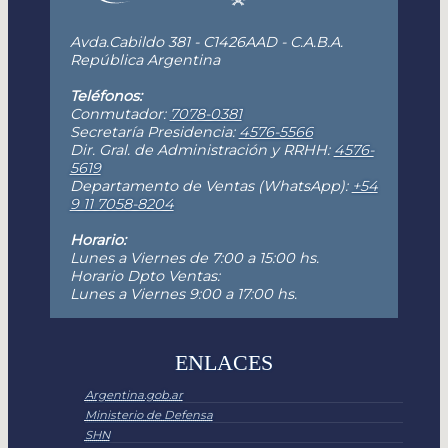
Avda.Cabildo 381 - C1426AAD - C.A.B.A.
República Argentina
Teléfonos:
Conmutador:
7078-0381
Secretaría Presidencia:
4576-5566
Dir. Gral. de Administración y RRHH:
4576-
5619
Departamento de Ventas (WhatsApp):
+54
9 11 7058-8204
Horario:
Lunes a Viernes de 7:00 a 15:00 hs.
Horario Dpto Ventas:
Lunes a Viernes 9:00 a 17:00 hs.
ENLACES
Argentina.gob.ar
Ministerio de Defensa
SHN