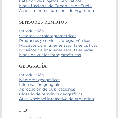
Catálogo de Objetos Geográficos
Mapa Nacional de Cobertura de Suelo
Asentamientos humanos de Argentina
SENSORES REMOTOS
Introducción
Sistemas aerofotogramétricos
Productos y servicios fotogramétricos
Mosaicos de imágenes satelitales ópticas
Mosaicos de imágenes satelitales radar
Mapa de vuelos fotogramétricos
GEOGRAFÍA
Introducción
Nombres geográficos
Información geográfica
Aprobación de publicaciones
Glosario de términos geográficos
Atlas Nacional Interactivo de Argentina
I+D