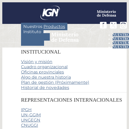
Nuestros Productos
Instituto
NUESTRO
Actividades
NUESTRO
Servicios
NUESTRA
NUESTRO
INSTITUCIONAL
Visión y misión
Cuadro organizacional
Oficinas provinciales
Algo de nuestra historia
Plan de gestión (Próximamente)
Historial de novedades
REPRESENTACIONES INTERNACIONALES
IPGH
UN-GGIM
UNGEGN
CNUGGI