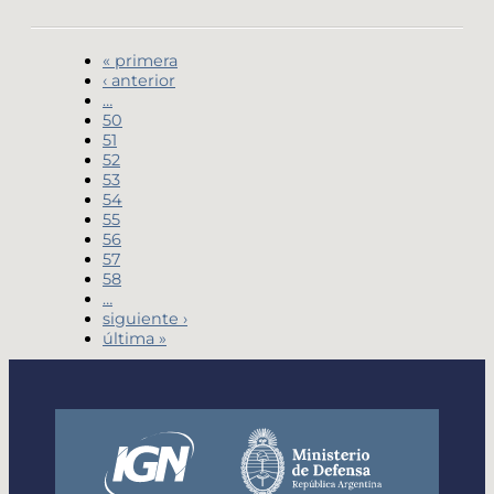
« primera
‹ anterior
…
50
51
52
53
54
55
56
57
58
…
siguiente ›
última »