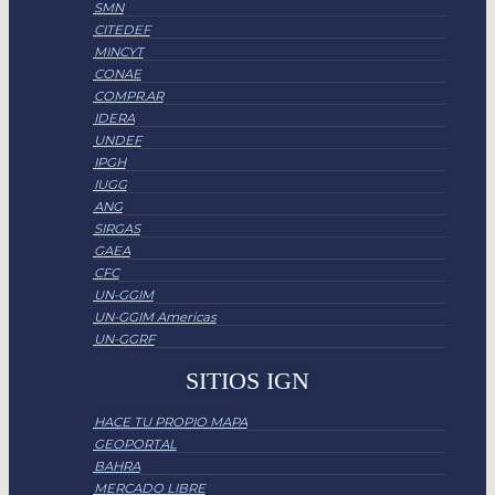
SMN
CITEDEF
MINCYT
CONAE
COMPR.AR
IDERA
UNDEF
IPGH
IUGG
ANG
SIRGAS
GAEA
CFC
UN-GGIM
UN-GGIM Americas
UN-GGRF
SITIOS IGN
HACE TU PROPIO MAPA
GEOPORTAL
BAHRA
MERCADO LIBRE