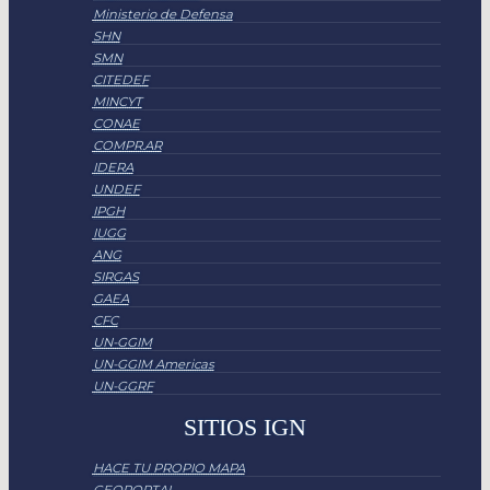
Ministerio de Defensa
SHN
SMN
CITEDEF
MINCYT
CONAE
COMPR.AR
IDERA
UNDEF
IPGH
IUGG
ANG
SIRGAS
GAEA
CFC
UN-GGIM
UN-GGIM Americas
UN-GGRF
SITIOS IGN
HACE TU PROPIO MAPA