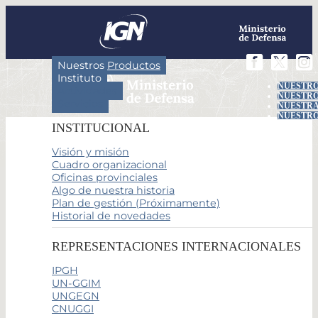
Nuestros Productos
Instituto
NUESTRO
Actividades
NUESTRO
Servicios
NUESTRA
NUESTRO
INSTITUCIONAL
Visión y misión
Cuadro organizacional
Oficinas provinciales
Algo de nuestra historia
Plan de gestión (Próximamente)
Historial de novedades
REPRESENTACIONES INTERNACIONALES
IPGH
UN-GGIM
UNGEGN
CNUGGI