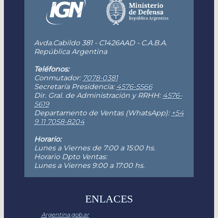
Avda.Cabildo 381 - C1426AAD - C.A.B.A.
República Argentina
Teléfonos:
Conmutador:
7078-0381
Secretaría Presidencia:
4576-5566
Dir. Gral. de Administración y RRHH:
4576-
5619
Departamento de Ventas (WhatsApp):
+54
9 11 7058-8204
Horario:
Lunes a Viernes de 7:00 a 15:00 hs.
Horario Dpto Ventas:
Lunes a Viernes 9:00 a 17:00 hs.
ENLACES
Argentina.gob.ar