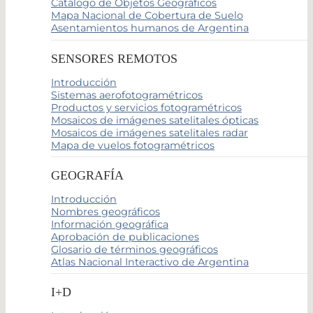
Catálogo de Objetos Geográficos
Mapa Nacional de Cobertura de Suelo
Asentamientos humanos de Argentina
SENSORES REMOTOS
Introducción
Sistemas aerofotogramétricos
Productos y servicios fotogramétricos
Mosaicos de imágenes satelitales ópticas
Mosaicos de imágenes satelitales radar
Mapa de vuelos fotogramétricos
GEOGRAFÍA
Introducción
Nombres geográficos
Información geográfica
Aprobación de publicaciones
Glosario de términos geográficos
Atlas Nacional Interactivo de Argentina
I+D