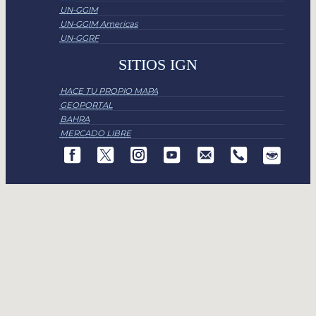
UN-GGIM
UN-GGIM Americas
UN-GGRF
SITIOS IGN
HACE TU PROPIO MAPA
GEOPORTAL
BAHRA
MERCADO LIBRE