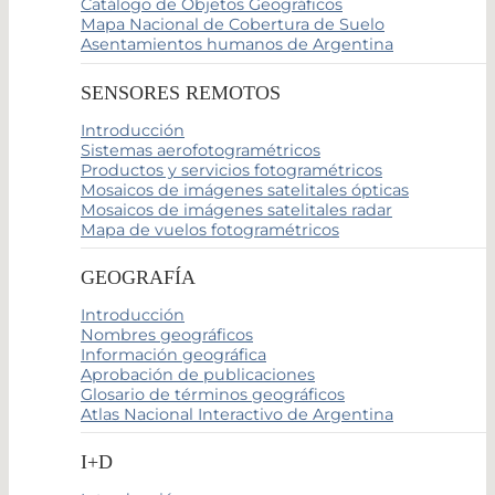
Catálogo de Objetos Geográficos
Mapa Nacional de Cobertura de Suelo
Asentamientos humanos de Argentina
SENSORES REMOTOS
Introducción
Sistemas aerofotogramétricos
Productos y servicios fotogramétricos
Mosaicos de imágenes satelitales ópticas
Mosaicos de imágenes satelitales radar
Mapa de vuelos fotogramétricos
GEOGRAFÍA
Introducción
Nombres geográficos
Información geográfica
Aprobación de publicaciones
Glosario de términos geográficos
Atlas Nacional Interactivo de Argentina
I+D