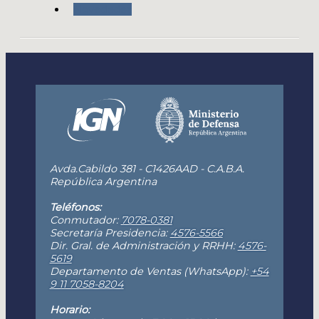
Novedades
Avda.Cabildo 381 - C1426AAD - C.A.B.A.
República Argentina
Teléfonos:
Conmutador:
7078-0381
Secretaría Presidencia:
4576-5566
Dir. Gral. de Administración y RRHH:
4576-
5619
Departamento de Ventas (WhatsApp):
+54
9 11 7058-8204
Horario: