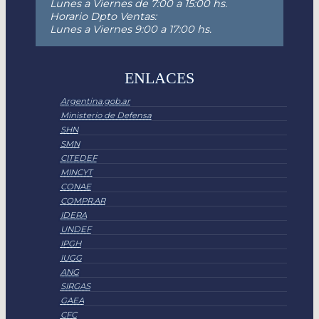
Lunes a Viernes de 7:00 a 15:00 hs.
Horario Dpto Ventas:
Lunes a Viernes 9:00 a 17:00 hs.
ENLACES
Argentina.gob.ar
Ministerio de Defensa
SHN
SMN
CITEDEF
MINCYT
CONAE
COMPR.AR
IDERA
UNDEF
IPGH
IUGG
ANG
SIRGAS
GAEA
CFC