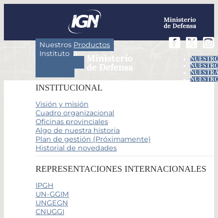
Nuestros Productos
Instituto
NUESTRO
Actividades
NUESTRO
Servicios
NUESTRA
NUESTRO
INSTITUCIONAL
Visión y misión
Cuadro organizacional
Oficinas provinciales
Algo de nuestra historia
Plan de gestión (Próximamente)
Historial de novedades
REPRESENTACIONES INTERNACIONALES
IPGH
UN-GGIM
UNGEGN
CNUGGI