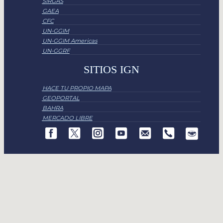
SIRGAS
GAEA
CFC
UN-GGIM
UN-GGIM Americas
UN-GGRF
SITIOS IGN
HACE TU PROPIO MAPA
GEOPORTAL
BAHRA
MERCADO LIBRE