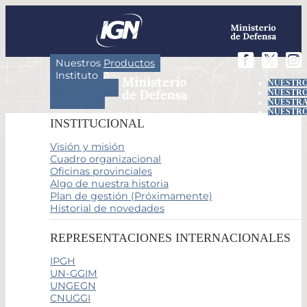
Nuestros Productos
Instituto
NUESTRO
Actividades
NUESTRO
Servicios
NUESTRA
NUESTRO
INSTITUCIONAL
Visión y misión
Cuadro organizacional
Oficinas provinciales
Algo de nuestra historia
Plan de gestión (Próximamente)
Historial de novedades
REPRESENTACIONES INTERNACIONALES
IPGH
UN-GGIM
UNGEGN
CNUGGI