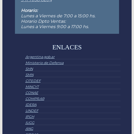
Horario:
Lunes a Viernes de 7:00 a 15:00 hs.
Horario Dpto Ventas:
Lunes a Viernes 9:00 a 17:00 hs.
ENLACES
Argentina.gob.ar
Ministerio de Defensa
SHN
SMN
CITEDEF
MINCYT
CONAE
COMPR.AR
IDERA
UNDEF
IPGH
IUGG
ANG