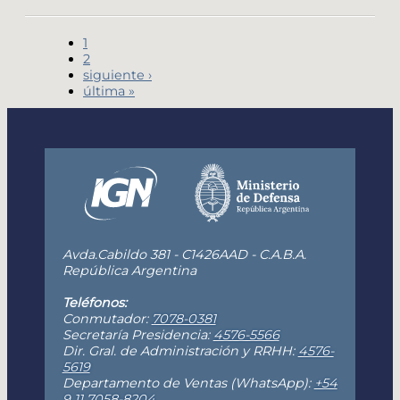
1
2
siguiente ›
última »
Avda.Cabildo 381 - C1426AAD - C.A.B.A.
República Argentina
Teléfonos:
Conmutador:
7078-0381
Secretaría Presidencia:
4576-5566
Dir. Gral. de Administración y RRHH:
4576-
5619
Departamento de Ventas (WhatsApp):
+54
9 11 7058-8204