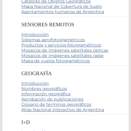
Catálogo de Objetos Geográficos
Mapa Nacional de Cobertura de Suelo
Asentamientos humanos de Argentina
SENSORES REMOTOS
Introducción
Sistemas aerofotogramétricos
Productos y servicios fotogramétricos
Mosaicos de imágenes satelitales ópticas
Mosaicos de imágenes satelitales radar
Mapa de vuelos fotogramétricos
GEOGRAFÍA
Introducción
Nombres geográficos
Información geográfica
Aprobación de publicaciones
Glosario de términos geográficos
Atlas Nacional Interactivo de Argentina
I+D