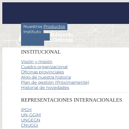
Nuestros Productos
Instituto
Actividades
Servicios
INSTITUCIONAL
Visión y misión
Cuadro organizacional
Oficinas provinciales
Algo de nuestra historia
Plan de gestión (Próximamente)
Historial de novedades
REPRESENTACIONES INTERNACIONALES
IPGH
UN-GGIM
UNGEGN
CNUGGI