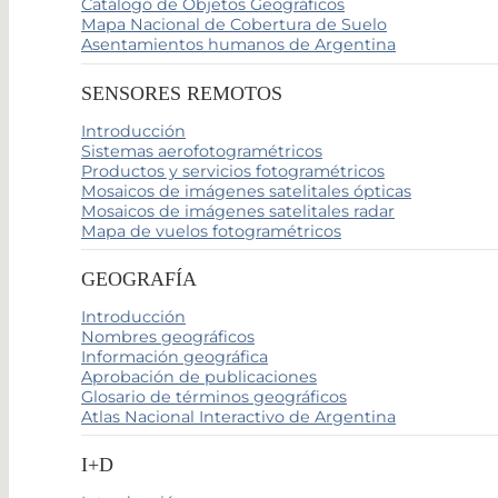
Catálogo de Objetos Geográficos
Mapa Nacional de Cobertura de Suelo
Asentamientos humanos de Argentina
SENSORES REMOTOS
Introducción
Sistemas aerofotogramétricos
Productos y servicios fotogramétricos
Mosaicos de imágenes satelitales ópticas
Mosaicos de imágenes satelitales radar
Mapa de vuelos fotogramétricos
GEOGRAFÍA
Introducción
Nombres geográficos
Información geográfica
Aprobación de publicaciones
Glosario de términos geográficos
Atlas Nacional Interactivo de Argentina
I+D