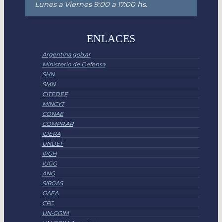
Lunes a Viernes 9:00 a 17:00 hs.
ENLACES
Argentina.gob.ar
Ministerio de Defensa
SHN
SMN
CITEDEF
MINCYT
CONAE
COMPR.AR
IDERA
UNDEF
IPGH
IUGG
ANG
SIRGAS
GAEA
CFC
UN-GGIM