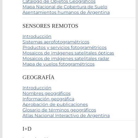
Catálogo de Objetos Geográficos
Mapa Nacional de Cobertura de Suelo
Asentamientos humanos de Argentina
SENSORES REMOTOS
Introducción
Sistemas aerofotogramétricos
Productos y servicios fotogramétricos
Mosaicos de imágenes satelitales ópticas
Mosaicos de imágenes satelitales radar
Mapa de vuelos fotogramétricos
GEOGRAFÍA
Introducción
Nombres geográficos
Información geográfica
Aprobación de publicaciones
Glosario de términos geográficos
Atlas Nacional Interactivo de Argentina
I+D