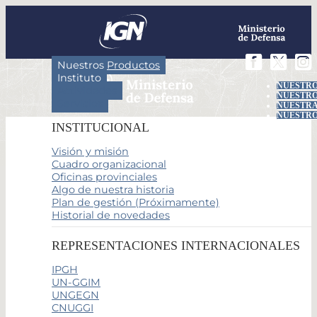
Nuestros Productos
Instituto
NUESTRO
Actividades
NUESTRO
Servicios
NUESTRA
NUESTRO
INSTITUCIONAL
Visión y misión
Cuadro organizacional
Oficinas provinciales
Algo de nuestra historia
Plan de gestión (Próximamente)
Historial de novedades
REPRESENTACIONES INTERNACIONALES
IPGH
UN-GGIM
UNGEGN
CNUGGI