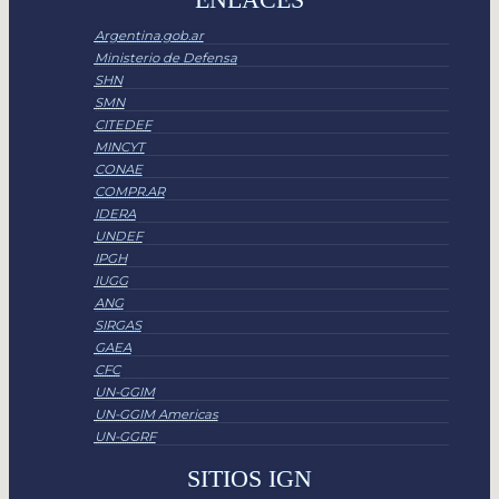
Argentina.gob.ar
Ministerio de Defensa
SHN
SMN
CITEDEF
MINCYT
CONAE
COMPR.AR
IDERA
UNDEF
IPGH
IUGG
ANG
SIRGAS
GAEA
CFC
UN-GGIM
UN-GGIM Americas
UN-GGRF
SITIOS IGN