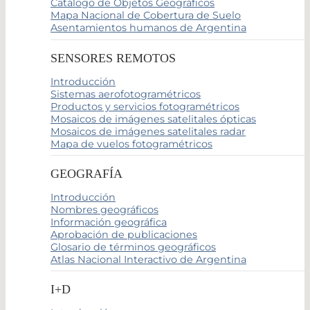
Catálogo de Objetos Geográficos
Mapa Nacional de Cobertura de Suelo
Asentamientos humanos de Argentina
SENSORES REMOTOS
Introducción
Sistemas aerofotogramétricos
Productos y servicios fotogramétricos
Mosaicos de imágenes satelitales ópticas
Mosaicos de imágenes satelitales radar
Mapa de vuelos fotogramétricos
GEOGRAFÍA
Introducción
Nombres geográficos
Información geográfica
Aprobación de publicaciones
Glosario de términos geográficos
Atlas Nacional Interactivo de Argentina
I+D