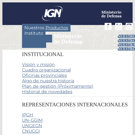
Nuestros Productos
Instituto
NUESTRO
Actividades
NUESTRO
Servicios
NUESTRA
NUESTRO
INSTITUCIONAL
Visión y misión
Cuadro organizacional
Oficinas provinciales
Algo de nuestra historia
Plan de gestión (Próximamente)
Historial de novedades
REPRESENTACIONES INTERNACIONALES
IPGH
UN-GGIM
UNGEGN
CNUGGI